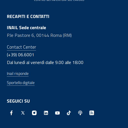
RECAPITI E CONTATTI
INAIL Sede centrale
P.le Pastore 6, 00144 Roma (RM)
Contact Center
(+39) 06.6001
Dal lunedì al venerdì dalle 9.00 alle 18.00
Inail risponde
Sportello digitale
SEGUICI SU
Facebook - Sito esterno - Apertura in nuova finestra
X - Sito esterno - Apertura in nuova finestra
Instagram - Sito esterno - Apertura in nuo
Linkedin - Sito esterno - Apertura in 
Youtube - Sito esterno - Apertur
TikTok - Sito esterno - Ape
Spreaker - Sito estern
Feed RSS - Apert