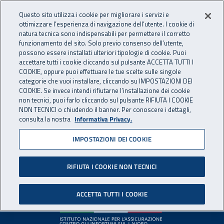
Accedi ai servizi online
For international visitors
Vai al menu principale
Vai al contenuto principale
Questo sito utilizza i cookie per migliorare i servizi e
ottimizzare l’esperienza di navigazione dell’utente. I cookie di
INAIL - Istituto Nazionale per 
natura tecnica sono indispensabili per permettere il corretto
Apri cerca
Apr
funzionamento del sito. Solo previo consenso dell’utente,
possono essere installati ulteriori tipologie di cookie. Puoi
Navigazione principale
accettare tutti i cookie cliccando sul pulsante ACCETTA TUTTI I
COOKIE, oppure puoi effettuare le tue scelte sulle singole
Pagina non disponibile
categorie che vuoi installare, cliccando su IMPOSTAZIONI DEI
COOKIE. Se invece intendi rifiutarne l’installazione dei cookie
non tecnici, puoi farlo cliccando sul pulsante RIFIUTA I COOKIE
Il contenuto non è stato trovato. Per continuare la
NON TECNICI o chiudendo il banner. Per conoscere i dettagli,
consulta la nostra
Informativa Privacy.
navigazione è possibile ritornare alla
home page
o utilizzare
il menu principale.
IMPOSTAZIONI DEI COOKIE
RIFIUTA I COOKIE NON TECNICI
Footer
ACCETTA TUTTI I COOKIE