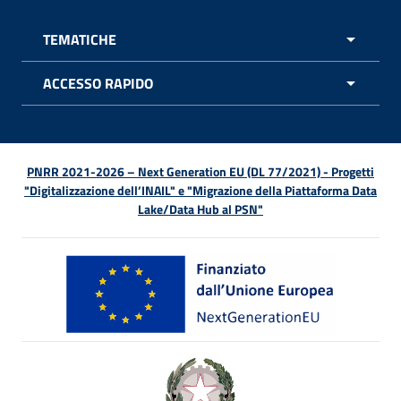
TEMATICHE
APRI 
ACCESSO RAPIDO
APRI 
PNRR 2021-2026 – Next Generation EU (DL 77/2021) - Progetti
"Digitalizzazione dell’INAIL" e "Migrazione della Piattaforma Data
Lake/Data Hub al PSN"