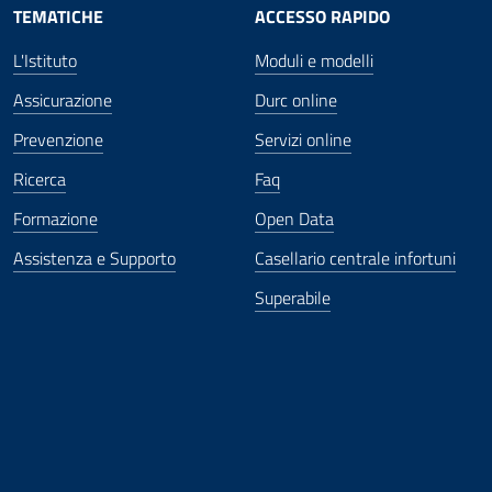
TEMATICHE
ACCESSO RAPIDO
L'Istituto
Moduli e modelli
Assicurazione
Durc online
Prevenzione
Servizi online
Ricerca
Faq
Formazione
Open Data
Assistenza e Supporto
Casellario centrale infortuni
Superabile
ova finestra
in nuova finestra
tura in nuova finestra
 Apertura in nuova finestra
sterno - Apertura in nuova finestra
Apertura nella stessa finestra