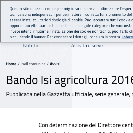
For international visitors
Vai al menu principale
Vai al contenuto principale
Questo sito utilizza i cookie per migliorare i servizi e ottimizzare l’esper
tecnica sono indispensabili per permettere il corretto funzionamento del
INAIL - Istituto Nazionale
essere installati ulteriori tipologie di cookie. Puoi accettare tutti i cook
oppure puoi effettuare le tue scelte sulle singole categorie che vuoi ins
invece intendi rifiutarne l’installazione dei cookie non tecnici, puoi farl
o chiudendo il banner. Per conoscere i dettagli, consulta la nostra
Inform
Navigazione principale
Istituto
Attività e servizi
Navigazione - Ti trovi in:
Home
Inail comunica
Avvisi
Bando Isi agricoltura 201
Pubblicata nella Gazzetta ufficiale, serie generale, 
Con determinazione del Direttore cent