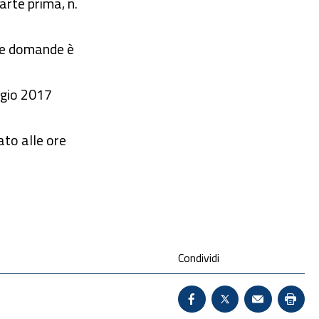
parte prima, n.
lle domande è
aggio 2017
ato alle ore
Condividi
Condividi su Facebook 
X - Sito esterno 
Invio Mail:
Stam