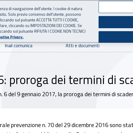
ienza di navigazione dell’utente. I cookie di natura
 sito. Solo previo consenso dell’utente, possono
 per l'Assicurazione contro 
ie cliccando sul pulsante ACCETTA TUTTI I COOKIE,
tallare, cliccando su IMPOSTAZIONI DEI COOKIE. Se
o cliccando sul pulsante RIFIUTA I COOKIE NON TECNICI
ativa Privacy.
Inail comunica
Atti e documenti
6: proroga dei termini di s
n. 6 del 9 gennaio 2017, la proroga dei termini di scade
rale prevenzione n. 70 del 29 dicembre 2016 sono sta