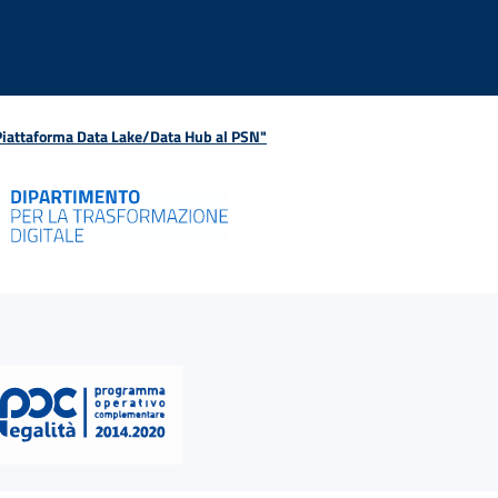
 Piattaforma Data Lake/Data Hub al PSN"