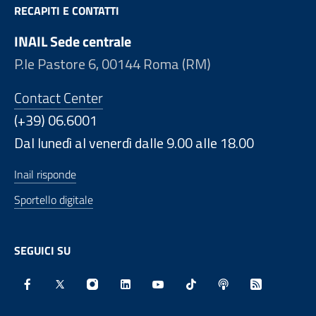
RECAPITI E CONTATTI
INAIL Sede centrale
P.le Pastore 6, 00144 Roma (RM)
Contact Center
(+39) 06.6001
Dal lunedì al venerdì dalle 9.00 alle 18.00
Inail risponde
Sportello digitale
SEGUICI SU
Facebook - Sito esterno - Apertura in nuova finestra
X - Sito esterno - Apertura in nuova finestra
Instagram - Sito esterno - Apertura in nu
Linkedin - Sito esterno - Apertura 
Youtube - Sito esterno - Aper
TikTok - Sito esterno -
Spreaker - Sito e
Feed RSS - 