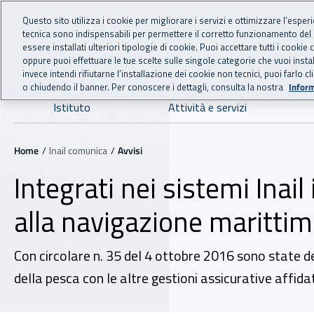
For international visitors
Vai al menu principale
Vai al contenuto principale
Questo sito utilizza i cookie per migliorare i servizi e ottimizzare l’esper
tecnica sono indispensabili per permettere il corretto funzionamento del
INAIL - Istituto Nazionale
essere installati ulteriori tipologie di cookie. Puoi accettare tutti i cook
oppure puoi effettuare le tue scelte sulle singole categorie che vuoi ins
invece intendi rifiutarne l’installazione dei cookie non tecnici, puoi farl
o chiudendo il banner. Per conoscere i dettagli, consulta la nostra
Inform
Navigazione principale
Istituto
Attività e servizi
Navigazione - Ti trovi in:
Home
Inail comunica
Avvisi
Integrati nei sistemi Inail 
alla navigazione marittim
Con circolare n. 35 del 4 ottobre 2016 sono state def
della pesca con le altre gestioni assicurative affidate