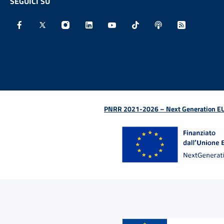
SEGUICI SU
Facebook - Sito esterno - Apertura in nuova finestra
X - Sito esterno - Apertura in nuova finestra
Instagram - Sito esterno - Apertura in nu
Linkedin - Sito esterno - Apertura 
Youtube - Sito esterno - Aper
TikTok - Sito esterno -
Spreaker - Sito e
Feed RSS - 
PNRR 2021-2026 – Next Generation EU (D