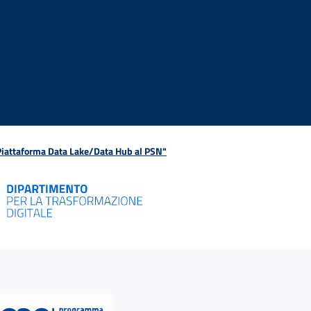
 Piattaforma Data Lake/Data Hub al PSN"