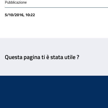
Condivisione social
Pubblicazione
5/10/2016, 10:22
Feedback
Questa pagina ti è stata utile ?
Footer