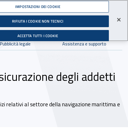
Accedi ai servizi online
IMPOSTAZIONI DEI COOKIE
gli Infortuni sul Lavoro
RIFIUTA I COOKIE NON TECNICI
Facebook - Sito esterno - Apertura in nuova finestra
X - Sito esterno - Apertura in nuova finestra
Instagram - Sito esterno - Apertura in 
Linkedin - Sito esterno - Apertur
Youtube - Sito esterno - A
Tiktok - Sito estern
Spreaker - Si
Feed R
in:
tutto INAIL.it
Avvia r
ACCETTA TUTTI I COOKIE
Dove cercare:
Pubblicità legale
Assistenza e supporto
assicurazione degli addetti
izi relativi al settore della navigazione marittima e