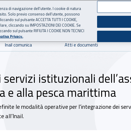
ienza di navigazione dell’utente. I cookie di natura
 sito. Solo previo consenso dell’utente, possono
 per l'Assicurazione contro 
ie cliccando sul pulsante ACCETTA TUTTI I COOKIE,
tallare, cliccando su IMPOSTAZIONI DEI COOKIE. Se
o cliccando sul pulsante RIFIUTA I COOKIE NON TECNICI
ativa Privacy.
Inail comunica
Atti e documenti
i servizi istituzionali dell’
a e alla pesca marittima
inite le modalità operative per l'integrazione dei serv
 all’Inail.