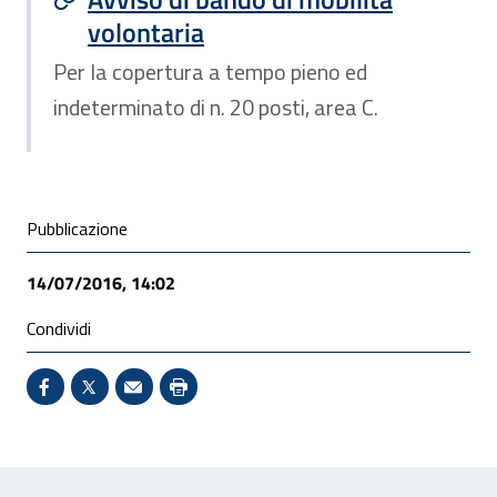
volontaria
Per la copertura a tempo pieno ed
indeterminato di n. 20 posti, area C.
Condivisione social
Pubblicazione
14/07/2016, 14:02
Condividi
Condividi su Facebook - Sito esterno - Apertura in 
X - Sito esterno - Apertura in nuova finestra
Invio Mail: apre il programma di posta el
Stampa pagina: scelta meno ecologic
Feedback