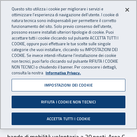
Accedi ai servizi online
For international visitors
Vai al menu principale
Vai al contenuto principale
Questo sito utilizza i cookie per migliorare i servizi e
ottimizzare l’esperienza di navigazione dell’utente. I cookie di
INAIL - Istituto Nazionale per 
natura tecnica sono indispensabili per permettere il corretto
Apri cerca
Apr
funzionamento del sito. Solo previo consenso dell’utente,
possono essere installati ulteriori tipologie di cookie. Puoi
Navigazione principale
accettare tutti i cookie cliccando sul pulsante ACCETTA TUTTI I
COOKIE, oppure puoi effettuare le tue scelte sulle singole
Navigazione - Ti trovi in:
Home
Inail comunica
Avvisi
categorie che vuoi installare, cliccando su IMPOSTAZIONI DEI
COOKIE. Se invece intendi rifiutarne l’installazione dei cookie
non tecnici, puoi farlo cliccando sul pulsante RIFIUTA I COOKIE
Bando di mobilità
NON TECNICI o chiudendo il banner. Per conoscere i dettagli,
consulta la nostra
Informativa Privacy.
volontaria per 20 posti,
IMPOSTAZIONI DEI COOKIE
Area C: pubblicati elenchi
ammessi e commissione
RIFIUTA I COOKIE NON TECNICI
Pubblicati gli elenchi degli ammessi e degli
ACCETTA TUTTI I COOKIE
esclusi e la commissione esaminatrice del
bando di mobilità volontaria a 20 posti, Area C,