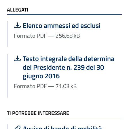
ALLEGATI e TI POTREBBE INTERESSARE
ALLEGATI
Scarica file:
Formato PDF — Dimensione 256.68 k
Elenco ammessi ed esclusi
Formato PDF — 256.68 kB
Scarica file:
Formato PDF — Dimensione 71.03 kB
Testo integrale della determina
del Presidente n. 239 del 30
giugno 2016
Formato PDF — 71.03 kB
TI POTREBBE INTERESSARE
Avviso di bando di mobilità