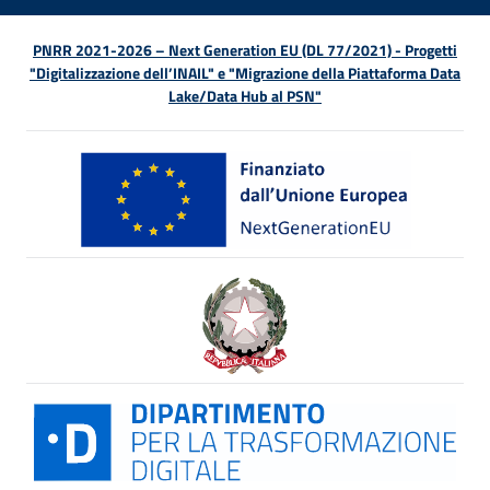
PNRR 2021-2026 – Next Generation EU (DL 77/2021) - Progetti
"Digitalizzazione dell’INAIL" e "Migrazione della Piattaforma Data
Lake/Data Hub al PSN"