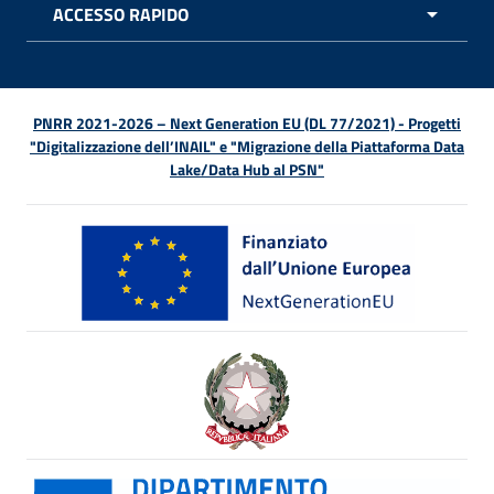
ACCESSO RAPIDO
APRI 
PNRR 2021-2026 – Next Generation EU (DL 77/2021) - Progetti
"Digitalizzazione dell’INAIL" e "Migrazione della Piattaforma Data
Lake/Data Hub al PSN"