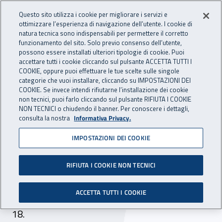
Accedi ai servizi online
For international visitors
Vai al menu principale
Vai al contenuto principale
Questo sito utilizza i cookie per migliorare i servizi e
ottimizzare l’esperienza di navigazione dell’utente. I cookie di
INAIL - Istituto Nazionale per 
natura tecnica sono indispensabili per permettere il corretto
Apri cerca
Apr
funzionamento del sito. Solo previo consenso dell’utente,
possono essere installati ulteriori tipologie di cookie. Puoi
Navigazione principale
accettare tutti i cookie cliccando sul pulsante ACCETTA TUTTI I
COOKIE, oppure puoi effettuare le tue scelte sulle singole
Navigazione - Ti trovi in:
Home
Inail comunica
Avvisi
categorie che vuoi installare, cliccando su IMPOSTAZIONI DEI
COOKIE. Se invece intendi rifiutarne l’installazione dei cookie
non tecnici, puoi farlo cliccando sul pulsante RIFIUTA I COOKIE
Trasferimento sedi INAIL
NON TECNICI o chiudendo il banner. Per conoscere i dettagli,
consulta la nostra
Informativa Privacy.
Terni
IMPOSTAZIONI DEI COOKIE
Dal 26 settembre il dipartimento di Terni ex
ISPESL – che ha competenza anche per la
RIFIUTA I COOKIE NON TECNICI
provincia di Perugia - si è trasferito presso la
ACCETTA TUTTI I COOKIE
sede provinciale INAIL di Terni, in Viale F. Turati,
18.