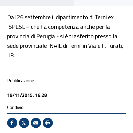
Dal 26 settembre il dipartimento di Terni ex
ISPESL – che ha competenza anche per la
provincia di Perugia - si è trasferito presso la
sede provinciale INAIL di Terni, in Viale F. Turati,
18.
Condivisione social
Pubblicazione
19/11/2015, 16:28
Condividi
Condividi su Facebook - Sito esterno - Apertura in 
X - Sito esterno - Apertura in nuova finestra
Invio Mail: apre il programma di posta el
Stampa pagina: scelta meno ecologic