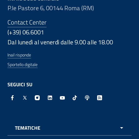
P.le Pastore 6, 00144 Roma (RM)
Contact Center
(+39) 06.6001
Dal lunedì al venerdì dalle 9.00 alle 18.00
Inail risponde
Sportello digitale
SEGUICI SU
Facebook - Sito esterno - Apertura in nuova finestra
X - Sito esterno - Apertura in nuova finestra
Instagram - Sito esterno - Apertura in nuo
Linkedin - Sito esterno - Apertura in 
Youtube - Sito esterno - Apertur
TikTok - Sito esterno - Ape
Spreaker - Sito estern
Feed RSS - Apert
TEMATICHE
APRI 