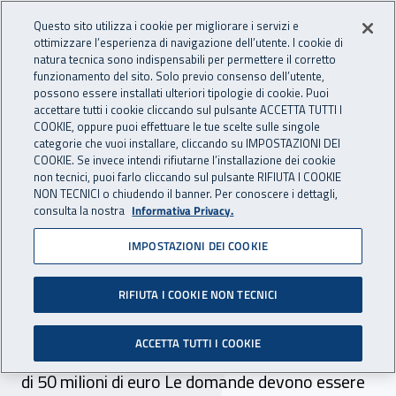
Accedi ai servizi online
For international visitors
Vai al menu principale
Vai al contenuto principale
Questo sito utilizza i cookie per migliorare i servizi e
ottimizzare l’esperienza di navigazione dell’utente. I cookie di
INAIL - Istituto Nazionale per 
natura tecnica sono indispensabili per permettere il corretto
Apri cerca
Apr
funzionamento del sito. Solo previo consenso dell’utente,
possono essere installati ulteriori tipologie di cookie. Puoi
Navigazione principale
accettare tutti i cookie cliccando sul pulsante ACCETTA TUTTI I
COOKIE, oppure puoi effettuare le tue scelte sulle singole
Navigazione - Ti trovi in:
Home
Inail comunica
Avvisi
categorie che vuoi installare, cliccando su IMPOSTAZIONI DEI
COOKIE. Se invece intendi rifiutarne l’installazione dei cookie
non tecnici, puoi farlo cliccando sul pulsante RIFIUTA I COOKIE
Sicurezza edifici scolastici
NON TECNICI o chiudendo il banner. Per conoscere i dettagli,
consulta la nostra
Informativa Privacy.
bando 2008
IMPOSTAZIONI DEI COOKIE
INAIL finanzia progetti per l'adeguamento degli
edifici scolastici alle norme di sicurezza e igiene
RIFIUTA I COOKIE NON TECNICI
del lavoro o per l'abbattimento delle barriere
ACCETTA TUTTI I COOKIE
architettoniche. Lo stanziamento per il 2008 è
di 50 milioni di euro Le domande devono essere