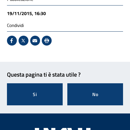
19/11/2015, 16:30
Condividi
Condividi su Facebook - Sito esterno - Apertura in 
X - Sito esterno - Apertura in nuova finestra
Invio Mail: apre il programma di posta el
Stampa pagina: scelta meno ecologic
Feedback
Questa pagina ti è stata utile ?
Si
No