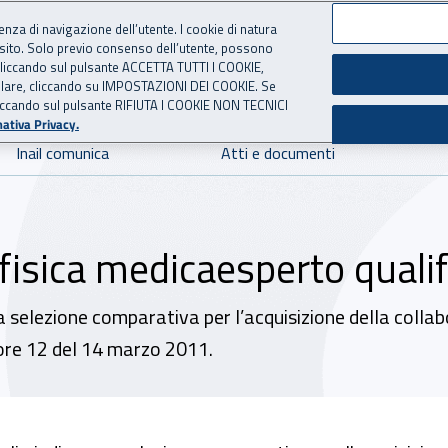
ienza di navigazione dell’utente. I cookie di natura
 sito. Solo previo consenso dell’utente, possono
 per l'Assicurazione contro 
ie cliccando sul pulsante ACCETTA TUTTI I COOKIE,
tallare, cliccando su IMPOSTAZIONI DEI COOKIE. Se
o cliccando sul pulsante RIFIUTA I COOKIE NON TECNICI
ativa Privacy.
Inail comunica
Atti e documenti
fisica medicaesperto qualif
a selezione comparativa per l’acquisizione della collab
ore 12 del 14 marzo 2011.