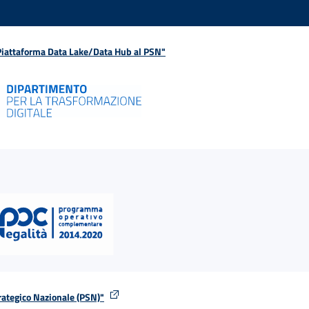
 Piattaforma Data Lake/Data Hub al PSN"
rategico Nazionale (PSN)"