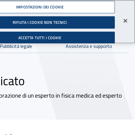
Accedi ai servizi online
IMPOSTAZIONI DEI COOKIE
gli Infortuni sul Lavoro
RIFIUTA I COOKIE NON TECNICI
Facebook - Sito esterno - Apertura in nuova finestra
X - Sito esterno - Apertura in nuova finestra
Instagram - Sito esterno - Apertura in 
Linkedin - Sito esterno - Apertur
Youtube - Sito esterno - A
Tiktok - Sito estern
Spreaker - Si
Feed R
in:
tutto INAIL.it
Avvia r
ACCETTA TUTTI I COOKIE
Dove cercare:
Pubblicità legale
Assistenza e supporto
icato
orazione di un esperto in fisica medica ed esperto