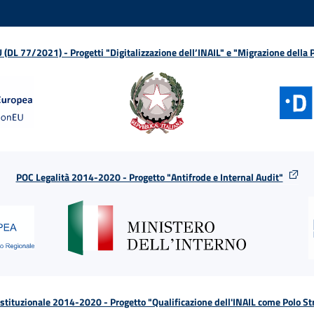
L 77/2021) - Progetti "Digitalizzazione dell’INAIL" e "Migrazione della
POC Legalità 2014-2020 - Progetto "Antifrode e Internal Audit"
tituzionale 2014-2020 - Progetto "Qualificazione dell'INAIL come Polo St