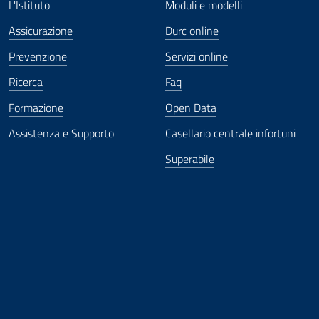
L'Istituto
Moduli e modelli
Assicurazione
Durc online
Prevenzione
Servizi online
Ricerca
Faq
Formazione
Open Data
Assistenza e Supporto
Casellario centrale infortuni
Superabile
ova finestra
in nuova finestra
tura in nuova finestra
 Apertura in nuova finestra
sterno - Apertura in nuova finestra
Apertura nella stessa finestra