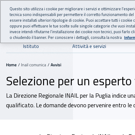
For international visitors
Vai al menu principale
Vai al contenuto principale
Questo sito utilizza i cookie per migliorare i servizi e ottimizzare l’esper
tecnica sono indispensabili per permettere il corretto funzionamento del
INAIL - Istituto Nazionale
essere installati ulteriori tipologie di cookie. Puoi accettare tutti i cook
oppure puoi effettuare le tue scelte sulle singole categorie che vuoi ins
invece intendi rifiutarne l’installazione dei cookie non tecnici, puoi farl
o chiudendo il banner. Per conoscere i dettagli, consulta la nostra
Inform
Navigazione principale
Istituto
Attività e servizi
Navigazione - Ti trovi in:
Home
Inail comunica
Avvisi
Selezione per un esperto 
La Direzione Regionale INAIL per la Puglia indice un
qualificato. Le domande devono pervenire entro le 