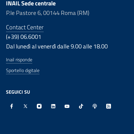
INAIL Sede centrale
P.le Pastore 6, 00144 Roma (RM)
Contact Center
(+39) 06.6001
Dal lunedì al venerdì dalle 9.00 alle 18.00
Inail risponde
Sportello digitale
SEGUICI SU
Facebook - Sito esterno - Apertura in nuova finestra
X - Sito esterno - Apertura in nuova finestra
Instagram - Sito esterno - Apertura in nu
Linkedin - Sito esterno - Apertura 
Youtube - Sito esterno - Aper
TikTok - Sito esterno -
Spreaker - Sito e
Feed RSS - 