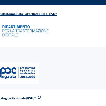
 Piattaforma Data Lake/Data Hub al PSN"
rategico Nazionale (PSN)"