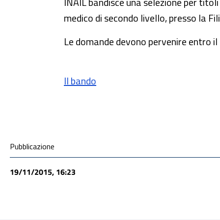
INAIL bandisce una selezione per titoli
medico di secondo livello, presso la Fi
Le domande devono pervenire entro il
Il bando
Condivisione social
Pubblicazione
19/11/2015, 16:23