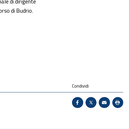
ale di dirigente
orso di Budrio.
Condividi
Condividi su Facebook 
X - Sito esterno 
Invio Mail:
Stam