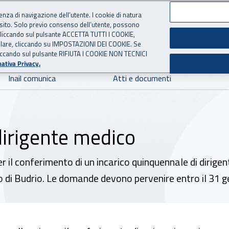
ienza di navigazione dell’utente. I cookie di natura
 sito. Solo previo consenso dell’utente, possono
 per l'Assicurazione contro 
ie cliccando sul pulsante ACCETTA TUTTI I COOKIE,
tallare, cliccando su IMPOSTAZIONI DEI COOKIE. Se
o cliccando sul pulsante RIFIUTA I COOKIE NON TECNICI
ativa Privacy.
Inail comunica
Atti e documenti
 dirigente medico
r il conferimento di un incarico quinquennale di dirigent
o di Budrio. Le domande devono pervenire entro il 31 