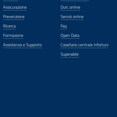
Assicurazione
Durc online
Prevenzione
Servizi online
Ricerca
Faq
Formazione
Open Data
Assistenza e Supporto
Casellario centrale infortuni
Superabile
ova finestra
in nuova finestra
tura in nuova finestra
 Apertura in nuova finestra
sterno - Apertura in nuova finestra
Apertura nella stessa finestra