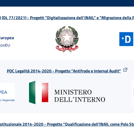
L 77/2021) - Progetti "Digitalizzazione dell’INAIL" e "Migrazione della
POC Legalità 2014-2020 - Progetto "Antifrode e Internal Audit"
tituzionale 2014-2020 - Progetto "Qualificazione dell'INAIL come Polo St