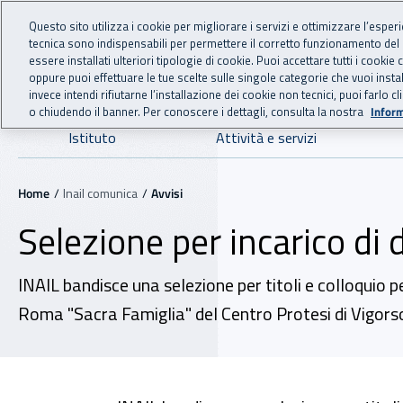
For international visitors
Vai al menu principale
Vai al contenuto principale
Questo sito utilizza i cookie per migliorare i servizi e ottimizzare l’esper
tecnica sono indispensabili per permettere il corretto funzionamento del
INAIL - Istituto Nazionale
essere installati ulteriori tipologie di cookie. Puoi accettare tutti i cook
oppure puoi effettuare le tue scelte sulle singole categorie che vuoi ins
invece intendi rifiutarne l’installazione dei cookie non tecnici, puoi farl
o chiudendo il banner. Per conoscere i dettagli, consulta la nostra
Inform
Navigazione principale
Istituto
Attività e servizi
Navigazione - Ti trovi in:
Home
Inail comunica
Avvisi
Selezione per incarico di
INAIL bandisce una selezione per titoli e colloquio pe
Roma "Sacra Famiglia" del Centro Protesi di Vigors