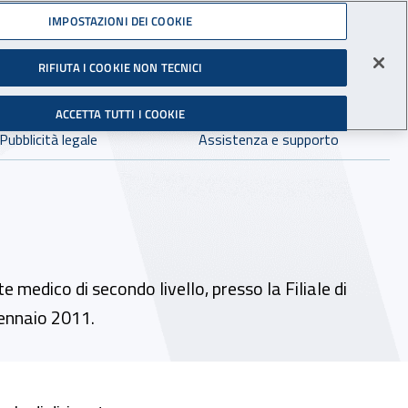
Accedi ai servizi online
IMPOSTAZIONI DEI COOKIE
gli Infortuni sul Lavoro
RIFIUTA I COOKIE NON TECNICI
Facebook - Sito esterno - Apertura in nuova finestra
X - Sito esterno - Apertura in nuova finestra
Instagram - Sito esterno - Apertura in 
Linkedin - Sito esterno - Apertur
Youtube - Sito esterno - A
Tiktok - Sito estern
Spreaker - Si
Feed R
in:
tutto INAIL.it
Avvia r
ACCETTA TUTTI I COOKIE
Dove cercare:
Pubblicità legale
Assistenza e supporto
e medico di secondo livello, presso la Filiale di
gennaio 2011.