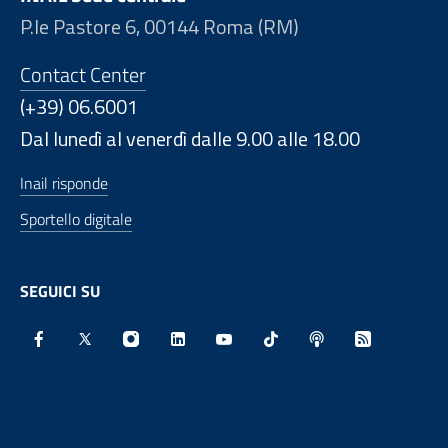
P.le Pastore 6, 00144 Roma (RM)
Contact Center
(+39) 06.6001
Dal lunedì al venerdì dalle 9.00 alle 18.00
Inail risponde
Sportello digitale
SEGUICI SU
Facebook - Sito esterno - Apertura in nuova finestra
X - Sito esterno - Apertura in nuova finestra
Instagram - Sito esterno - Apertura in nu
Linkedin - Sito esterno - Apertura 
Youtube - Sito esterno - Aper
TikTok - Sito esterno -
Spreaker - Sito e
Feed RSS - 