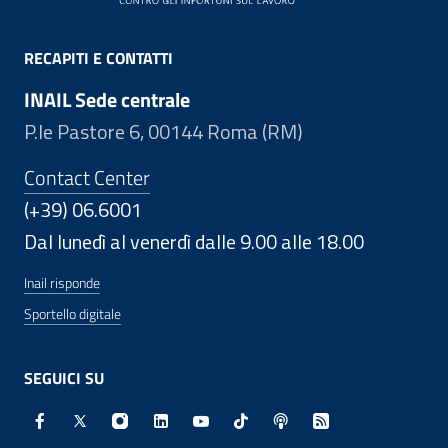
RECAPITI E CONTATTI
INAIL Sede centrale
P.le Pastore 6, 00144 Roma (RM)
Contact Center
(+39) 06.6001
Dal lunedì al venerdì dalle 9.00 alle 18.00
Inail risponde
Sportello digitale
SEGUICI SU
Facebook - Sito esterno - Apertura in nuova finestra
X - Sito esterno - Apertura in nuova finestra
Instagram - Sito esterno - Apertura in nuo
Linkedin - Sito esterno - Apertura in 
Youtube - Sito esterno - Apertur
TikTok - Sito esterno - Ape
Spreaker - Sito estern
Feed RSS - Apert