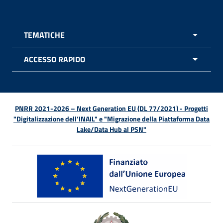
TEMATICHE
APRI 
ACCESSO RAPIDO
APRI 
PNRR 2021-2026 – Next Generation EU (DL 77/2021) - Progetti
"Digitalizzazione dell’INAIL" e "Migrazione della Piattaforma Data
Lake/Data Hub al PSN"