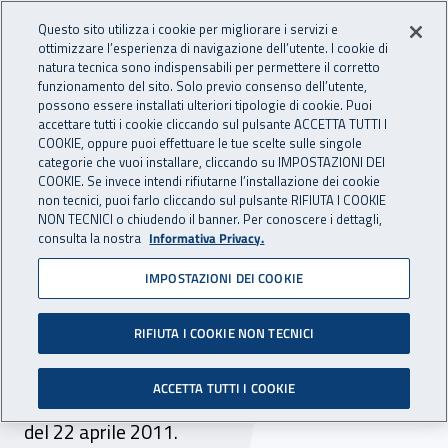
Accedi ai servizi online
For international visitors
Vai al menu principale
Vai al contenuto principale
Questo sito utilizza i cookie per migliorare i servizi e
ottimizzare l’esperienza di navigazione dell’utente. I cookie di
INAIL - Istituto Nazionale per 
natura tecnica sono indispensabili per permettere il corretto
Apri cerca
Apr
funzionamento del sito. Solo previo consenso dell’utente,
possono essere installati ulteriori tipologie di cookie. Puoi
Navigazione principale
accettare tutti i cookie cliccando sul pulsante ACCETTA TUTTI I
COOKIE, oppure puoi effettuare le tue scelte sulle singole
Navigazione - Ti trovi in:
Home
Inail comunica
Avvisi
categorie che vuoi installare, cliccando su IMPOSTAZIONI DEI
COOKIE. Se invece intendi rifiutarne l’installazione dei cookie
non tecnici, puoi farlo cliccando sul pulsante RIFIUTA I COOKIE
Selezione comparativa
NON TECNICI o chiudendo il banner. Per conoscere i dettagli,
consulta la nostra
Informativa Privacy.
oculista
IMPOSTAZIONI DEI COOKIE
La Direzione Provinciale INAIL di Bolzano indice
una selezione comparativa per conferire un
RIFIUTA I COOKIE NON TECNICI
incarico di collaborazione ad un medico oculista.
ACCETTA TUTTI I COOKIE
Le domande devono pervenire entro le ore 12
del 22 aprile 2011.