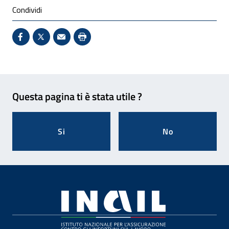
Condividi
Condividi su Facebook - Sito esterno - Apertura in 
X - Sito esterno - Apertura in nuova finestra
Invio Mail: apre il programma di posta el
Stampa pagina: scelta meno ecologic
Feedback
Questa pagina ti è stata utile ?
Si
No
Footer