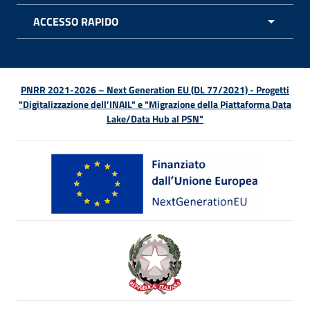
ACCESSO RAPIDO
APRI 
PNRR 2021-2026 – Next Generation EU (DL 77/2021) - Progetti
"Digitalizzazione dell’INAIL" e "Migrazione della Piattaforma Data
Lake/Data Hub al PSN"