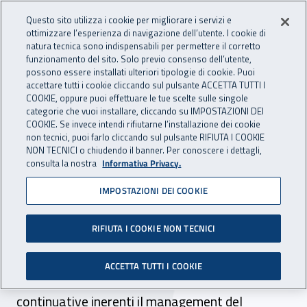
Accedi ai servizi online
For international visitors
Vai al menu principale
Vai al contenuto principale
Questo sito utilizza i cookie per migliorare i servizi e
ottimizzare l’esperienza di navigazione dell’utente. I cookie di
INAIL - Istituto Nazionale per 
natura tecnica sono indispensabili per permettere il corretto
Apri cerca
Apr
funzionamento del sito. Solo previo consenso dell’utente,
possono essere installati ulteriori tipologie di cookie. Puoi
Navigazione principale
accettare tutti i cookie cliccando sul pulsante ACCETTA TUTTI I
COOKIE, oppure puoi effettuare le tue scelte sulle singole
Navigazione - Ti trovi in:
Home
Inail comunica
Avvisi
categorie che vuoi installare, cliccando su IMPOSTAZIONI DEI
COOKIE. Se invece intendi rifiutarne l’installazione dei cookie
non tecnici, puoi farlo cliccando sul pulsante RIFIUTA I COOKIE
Selezione comparativa
NON TECNICI o chiudendo il banner. Per conoscere i dettagli,
consulta la nostra
Informativa Privacy.
management progetto
IMPOSTAZIONI DEI COOKIE
sicurezza
RIFIUTA I COOKIE NON TECNICI
La Direzione Centrale Prevenzione dell’INAIL
indice una selezione comparativa per
ACCETTA TUTTI I COOKIE
l’acquisizione di 10 collaborazioni coordinate
continuative inerenti il management del