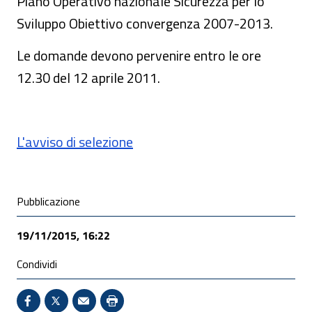
Piano Operativo nazionale Sicurezza per lo
Sviluppo Obiettivo convergenza 2007-2013.
Le domande devono pervenire entro le ore
12.30 del 12 aprile 2011.
L'avviso di selezione
Condivisione social
Pubblicazione
19/11/2015, 16:22
Condividi
Condividi su Facebook - Sito esterno - Apertura in 
X - Sito esterno - Apertura in nuova finestra
Invio Mail: apre il programma di posta el
Stampa pagina: scelta meno ecologic