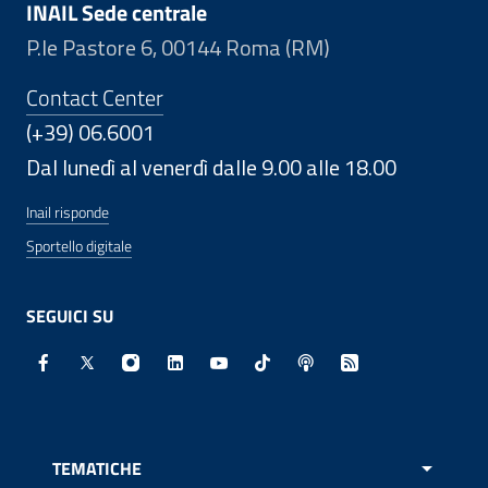
INAIL Sede centrale
P.le Pastore 6, 00144 Roma (RM)
Contact Center
(+39) 06.6001
Dal lunedì al venerdì dalle 9.00 alle 18.00
Inail risponde
Sportello digitale
SEGUICI SU
Facebook - Sito esterno - Apertura in nuova finestra
X - Sito esterno - Apertura in nuova finestra
Instagram - Sito esterno - Apertura in nuo
Linkedin - Sito esterno - Apertura in 
Youtube - Sito esterno - Apertur
TikTok - Sito esterno - Ape
Spreaker - Sito estern
Feed RSS - Apert
TEMATICHE
APRI 