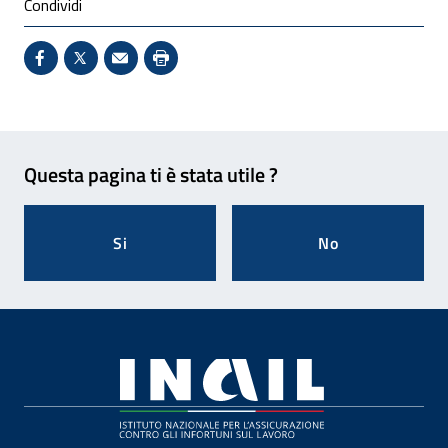
Condividi
Condividi su Facebook - Sito esterno - Apertura in 
X - Sito esterno - Apertura in nuova finestra
Invio Mail: apre il programma di posta el
Stampa pagina: scelta meno ecologic
Feedback
Questa pagina ti è stata utile ?
Si
No
Footer