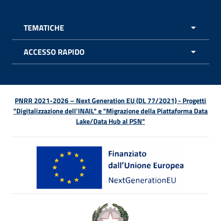
TEMATICHE
APRI 
ACCESSO RAPIDO
APRI 
PNRR 2021-2026 – Next Generation EU (DL 77/2021) - Progetti
"Digitalizzazione dell’INAIL" e "Migrazione della Piattaforma Data
Lake/Data Hub al PSN"