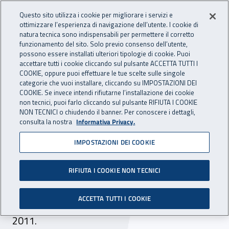
Accedi ai servizi online
For international visitors
Vai al menu principale
Vai al contenuto principale
Questo sito utilizza i cookie per migliorare i servizi e
ottimizzare l’esperienza di navigazione dell’utente. I cookie di
INAIL - Istituto Nazionale per 
natura tecnica sono indispensabili per permettere il corretto
Apri cerca
Apr
funzionamento del sito. Solo previo consenso dell’utente,
possono essere installati ulteriori tipologie di cookie. Puoi
Navigazione principale
accettare tutti i cookie cliccando sul pulsante ACCETTA TUTTI I
COOKIE, oppure puoi effettuare le tue scelte sulle singole
Navigazione - Ti trovi in:
Home
Inail comunica
Avvisi
categorie che vuoi installare, cliccando su IMPOSTAZIONI DEI
COOKIE. Se invece intendi rifiutarne l’installazione dei cookie
non tecnici, puoi farlo cliccando sul pulsante RIFIUTA I COOKIE
Selezione comparativa
NON TECNICI o chiudendo il banner. Per conoscere i dettagli,
consulta la nostra
Informativa Privacy.
cinque odontoiatri
IMPOSTAZIONI DEI COOKIE
La Direzione regionale INAIL per il Veneto indice
una selezione comparativa per acquisire la
RIFIUTA I COOKIE NON TECNICI
collaborazione di cinque odontoiatri. Le
ACCETTA TUTTI I COOKIE
domande devono pervenire entro il 27 giugno
2011.