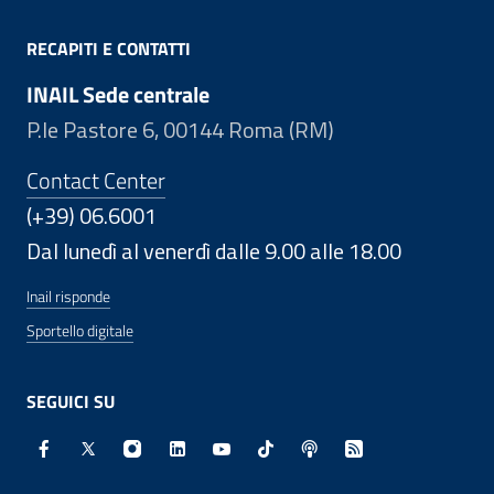
RECAPITI E CONTATTI
INAIL Sede centrale
P.le Pastore 6, 00144 Roma (RM)
Contact Center
(+39) 06.6001
Dal lunedì al venerdì dalle 9.00 alle 18.00
Inail risponde
Sportello digitale
SEGUICI SU
Facebook - Sito esterno - Apertura in nuova finestra
X - Sito esterno - Apertura in nuova finestra
Instagram - Sito esterno - Apertura in nuo
Linkedin - Sito esterno - Apertura in 
Youtube - Sito esterno - Apertur
TikTok - Sito esterno - Ape
Spreaker - Sito estern
Feed RSS - Apert