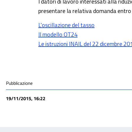
I datori di lavoro interessati alla ridu
presentare la relativa domanda entro 
L'oscillazione del tasso
Il modello OT24
Le istruzioni INAIL del 22 dicembre 20
Condivisione social
Pubblicazione
19/11/2015, 16:22