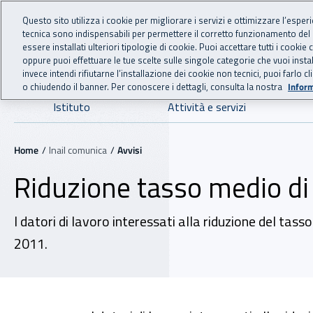
For international visitors
Vai al menu principale
Vai al contenuto principale
Questo sito utilizza i cookie per migliorare i servizi e ottimizzare l’esper
tecnica sono indispensabili per permettere il corretto funzionamento del
INAIL - Istituto Nazionale
essere installati ulteriori tipologie di cookie. Puoi accettare tutti i cook
oppure puoi effettuare le tue scelte sulle singole categorie che vuoi ins
invece intendi rifiutarne l’installazione dei cookie non tecnici, puoi farl
o chiudendo il banner. Per conoscere i dettagli, consulta la nostra
Inform
Navigazione principale
Istituto
Attività e servizi
Navigazione - Ti trovi in:
Home
Inail comunica
Avvisi
Riduzione tasso medio di 
I datori di lavoro interessati alla riduzione del ta
2011.