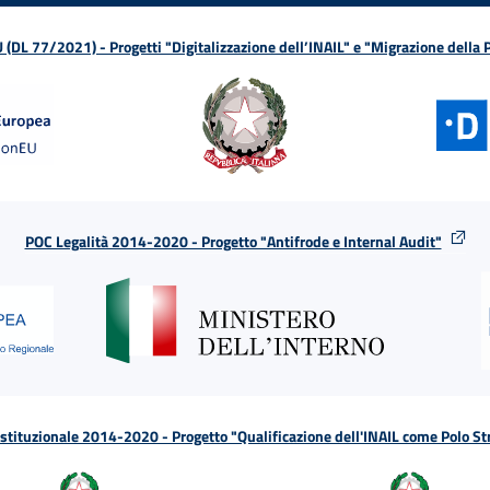
L 77/2021) - Progetti "Digitalizzazione dell’INAIL" e "Migrazione della
POC Legalità 2014-2020 - Progetto "Antifrode e Internal Audit"
tituzionale 2014-2020 - Progetto "Qualificazione dell'INAIL come Polo St