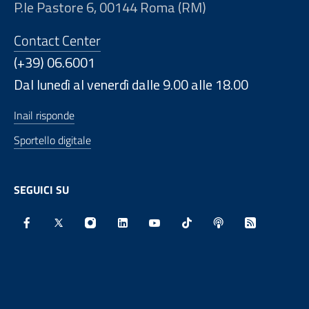
P.le Pastore 6, 00144 Roma (RM)
Contact Center
(+39) 06.6001
Dal lunedì al venerdì dalle 9.00 alle 18.00
Inail risponde
Sportello digitale
SEGUICI SU
Facebook - Sito esterno - Apertura in nuova finestra
X - Sito esterno - Apertura in nuova finestra
Instagram - Sito esterno - Apertura in nu
Linkedin - Sito esterno - Apertura 
Youtube - Sito esterno - Aper
TikTok - Sito esterno -
Spreaker - Sito e
Feed RSS - 