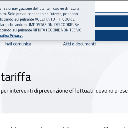
ienza di navigazione dell’utente. I cookie di natura
 sito. Solo previo consenso dell’utente, possono
 per l'Assicurazione contro 
ie cliccando sul pulsante ACCETTA TUTTI I COOKIE,
tallare, cliccando su IMPOSTAZIONI DEI COOKIE. Se
o cliccando sul pulsante RIFIUTA I COOKIE NON TECNICI
ativa Privacy.
Inail comunica
Atti e documenti
tariffa
sso per interventi di prevenzione effettuati, devono pre