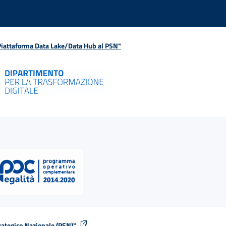
 Piattaforma Data Lake/Data Hub al PSN"
rategico Nazionale (PSN)"