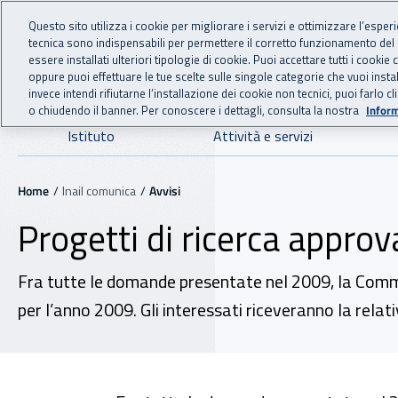
For international visitors
Vai al menu principale
Vai al contenuto principale
Questo sito utilizza i cookie per migliorare i servizi e ottimizzare l’esper
tecnica sono indispensabili per permettere il corretto funzionamento del
INAIL - Istituto Nazionale
essere installati ulteriori tipologie di cookie. Puoi accettare tutti i cook
oppure puoi effettuare le tue scelte sulle singole categorie che vuoi ins
invece intendi rifiutarne l’installazione dei cookie non tecnici, puoi farl
o chiudendo il banner. Per conoscere i dettagli, consulta la nostra
Inform
Navigazione principale
Istituto
Attività e servizi
Navigazione - Ti trovi in:
Home
Inail comunica
Avvisi
Progetti di ricerca approv
Fra tutte le domande presentate nel 2009, la Commissi
per l’anno 2009. Gli interessati riceveranno la rela