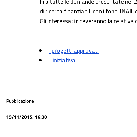
Fra tutte le domande presentate nel 2
di ricerca finanziabili con i fondi INAIL
Gli interessati riceveranno la relativa
I progetti approvati
L'iniziativa
Condivisione social
Pubblicazione
19/11/2015, 16:30