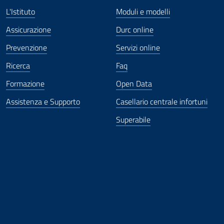
L'Istituto
Moduli e modelli
Assicurazione
Durc online
Prevenzione
Servizi online
Ricerca
Faq
Formazione
Open Data
Assistenza e Supporto
Casellario centrale infortuni
Superabile
ova finestra
in nuova finestra
tura in nuova finestra
 Apertura in nuova finestra
sterno - Apertura in nuova finestra
Apertura nella stessa finestra