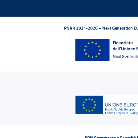
PNRR 2021-2026 – Next Generation EU (D
PON Governance e Capacità Is