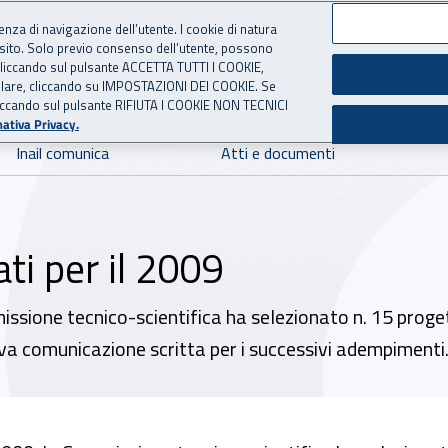
ienza di navigazione dell’utente. I cookie di natura
 sito. Solo previo consenso dell’utente, possono
 per l'Assicurazione contro 
ie cliccando sul pulsante ACCETTA TUTTI I COOKIE,
tallare, cliccando su IMPOSTAZIONI DEI COOKIE. Se
o cliccando sul pulsante RIFIUTA I COOKIE NON TECNICI
ativa Privacy.
Inail comunica
Atti e documenti
ati per il 2009
one tecnico-scientifica ha selezionato n. 15 progetti d
tiva comunicazione scritta per i successivi adempimenti