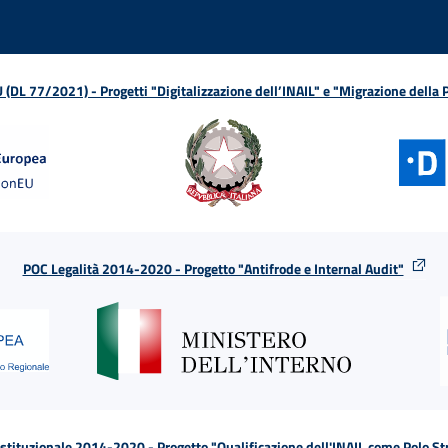
L 77/2021) - Progetti "Digitalizzazione dell’INAIL" e "Migrazione della
POC Legalità 2014-2020 - Progetto "Antifrode e Internal Audit"
tituzionale 2014-2020 - Progetto "Qualificazione dell'INAIL come Polo St