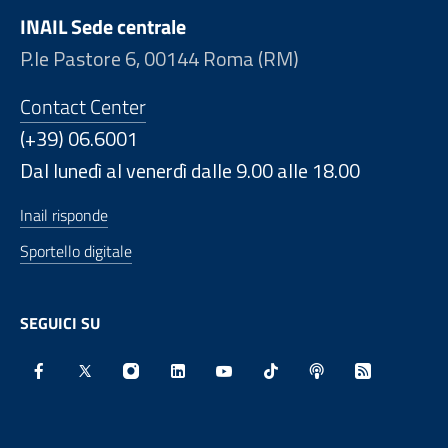
INAIL Sede centrale
P.le Pastore 6, 00144 Roma (RM)
Contact Center
(+39) 06.6001
Dal lunedì al venerdì dalle 9.00 alle 18.00
Inail risponde
Sportello digitale
SEGUICI SU
Facebook - Sito esterno - Apertura in nuova finestra
X - Sito esterno - Apertura in nuova finestra
Instagram - Sito esterno - Apertura in nu
Linkedin - Sito esterno - Apertura 
Youtube - Sito esterno - Aper
TikTok - Sito esterno -
Spreaker - Sito e
Feed RSS - 