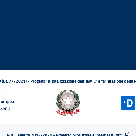
ova finestra
in nuova finestra
tura in nuova finestra
 Apertura in nuova finestra
sterno - Apertura in nuova finestra
Apertura nella stessa finestra
L 77/2021) - Progetti "Digitalizzazione dell’INAIL" e "Migrazione della
POC Legalità 2014-2020 - Progetto "Antifrode e Internal Audit"