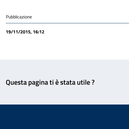
Condivisione social
Pubblicazione
19/11/2015, 16:12
Feedback
Questa pagina ti è stata utile ?
Footer