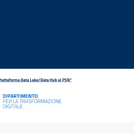
 Piattaforma Data Lake/Data Hub al PSN"