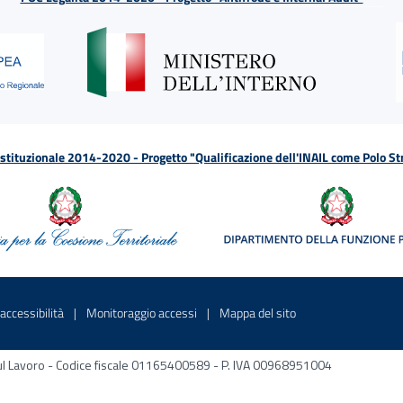
tituzionale 2014-2020 - Progetto "Qualificazione dell'INAIL come Polo St
a
 in una nuova finestra
Sito interno - Apre in una nuova finestra
Sito interno - Apre in una nuova fines
Sito interno - Apre 
accessibilità
Monitoraggio accessi
Mappa del sito
ni sul Lavoro - Codice fiscale 01165400589 - P. IVA 00968951004