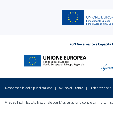
PON Governance e Capacità Is
Menu di servizio
Sito interno - Apre in una nuova finestr
Sito interno - Apre
Responsabile della pubblicazione
Avviso all’utenza
Dichiarazione di 
© 2026 Inail - Istituto Nazionale per l'Assicurazione contro gli Infortu