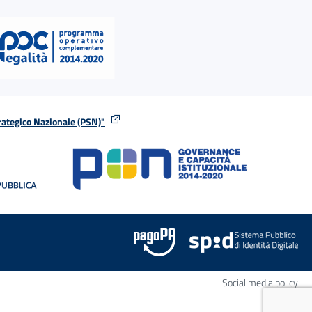
rategico Nazionale (PSN)"
tra
nella stessa finestra
Apr
Social media policy