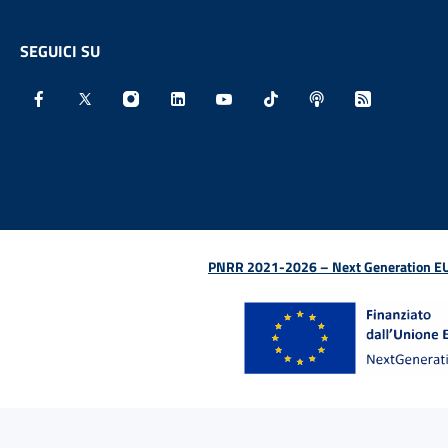
SEGUICI SU
Facebook - Sito esterno - Apertura in nuova finestra
X - Sito esterno - Apertura in nuova finestra
Instagram - Sito esterno - Apertura in nu
Linkedin - Sito esterno - Apertura 
Youtube - Sito esterno - Aper
TikTok - Sito esterno -
Spreaker - Sito e
Feed RSS - 
PNRR 2021-2026 – Next Generation EU (D