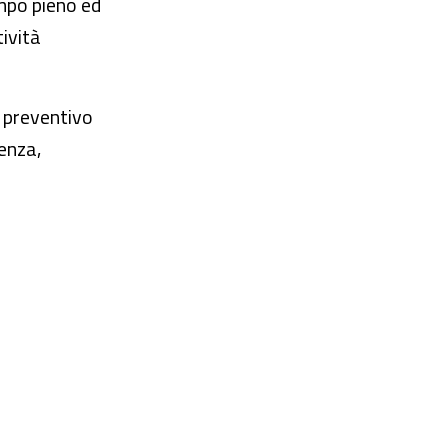
empo pieno ed
tività
al preventivo
uenza,