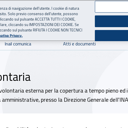
ienza di navigazione dell’utente. I cookie di natura
 sito. Solo previo consenso dell’utente, possono
 per l'Assicurazione contro 
ie cliccando sul pulsante ACCETTA TUTTI I COOKIE,
tallare, cliccando su IMPOSTAZIONI DEI COOKIE. Se
o cliccando sul pulsante RIFIUTA I COOKIE NON TECNICI
ativa Privacy.
Inail comunica
Atti e documenti
ontaria
 volontaria esterna per la copertura a tempo pieno ed in
à amministrative, presso la Direzione Generale dell'INA