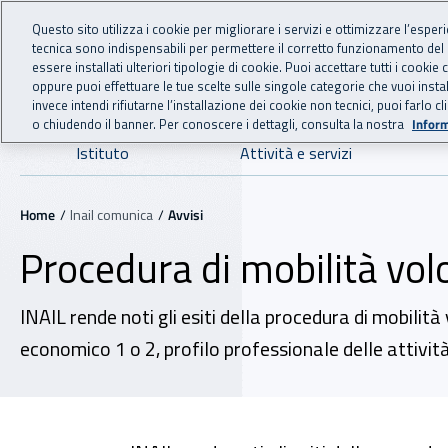
For international visitors
Vai al menu principale
Vai al contenuto principale
Questo sito utilizza i cookie per migliorare i servizi e ottimizzare l’esper
tecnica sono indispensabili per permettere il corretto funzionamento del
INAIL - Istituto Nazionale
essere installati ulteriori tipologie di cookie. Puoi accettare tutti i cook
oppure puoi effettuare le tue scelte sulle singole categorie che vuoi ins
invece intendi rifiutarne l’installazione dei cookie non tecnici, puoi farl
o chiudendo il banner. Per conoscere i dettagli, consulta la nostra
Inform
Navigazione principale
Istituto
Attività e servizi
Navigazione - Ti trovi in:
Home
Inail comunica
Avvisi
Procedura di mobilità vol
INAIL rende noti gli esiti della procedura di mobilità
economico 1 o 2, profilo professionale delle attivit