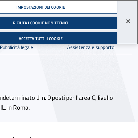
Accedi ai servizi online
IMPOSTAZIONI DEI COOKIE
gli Infortuni sul Lavoro
RIFIUTA I COOKIE NON TECNICI
Facebook - Sito esterno - Apertura in nuova finestra
X - Sito esterno - Apertura in nuova finestra
Instagram - Sito esterno - Apertura in 
Linkedin - Sito esterno - Apertur
Youtube - Sito esterno - A
Tiktok - Sito estern
Spreaker - Si
Feed R
in:
tutto INAIL.it
Avvia r
ACCETTA TUTTI I COOKIE
Dove cercare:
Pubblicità legale
Assistenza e supporto
determinato di n. 9 posti per l'area C, livello
IL, in Roma.