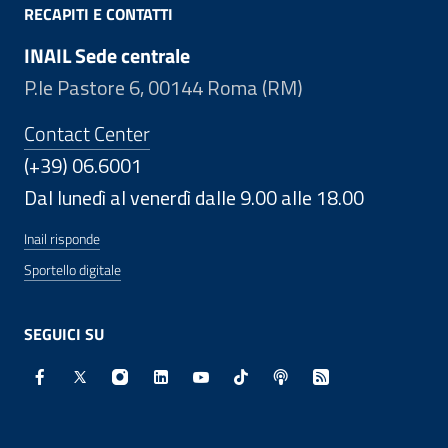
RECAPITI E CONTATTI
INAIL Sede centrale
P.le Pastore 6, 00144 Roma (RM)
Contact Center
(+39) 06.6001
Dal lunedì al venerdì dalle 9.00 alle 18.00
Inail risponde
Sportello digitale
SEGUICI SU
Facebook - Sito esterno - Apertura in nuova finestra
X - Sito esterno - Apertura in nuova finestra
Instagram - Sito esterno - Apertura in nuo
Linkedin - Sito esterno - Apertura in 
Youtube - Sito esterno - Apertur
TikTok - Sito esterno - Ape
Spreaker - Sito estern
Feed RSS - Apert