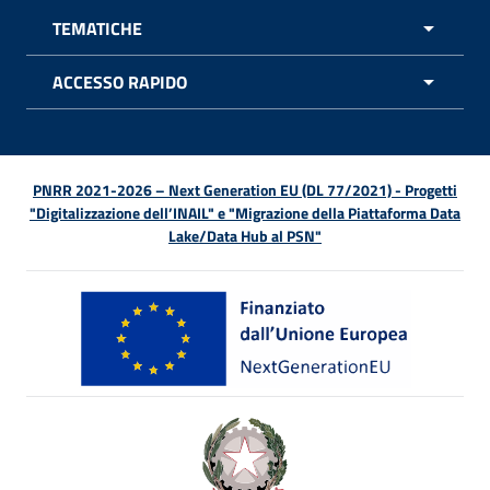
TEMATICHE
APRI 
ACCESSO RAPIDO
APRI 
PNRR 2021-2026 – Next Generation EU (DL 77/2021) - Progetti
"Digitalizzazione dell’INAIL" e "Migrazione della Piattaforma Data
Lake/Data Hub al PSN"