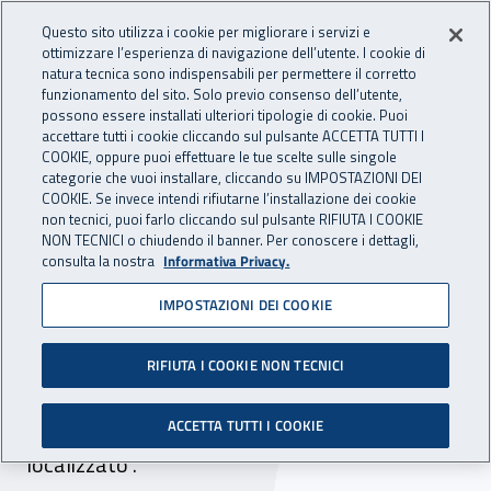
Accedi ai servizi online
For international visitors
Vai al menu principale
Vai al contenuto principale
Questo sito utilizza i cookie per migliorare i servizi e
ottimizzare l’esperienza di navigazione dell’utente. I cookie di
INAIL - Istituto Nazionale per 
natura tecnica sono indispensabili per permettere il corretto
Apri cerca
Apr
funzionamento del sito. Solo previo consenso dell’utente,
possono essere installati ulteriori tipologie di cookie. Puoi
Navigazione principale
accettare tutti i cookie cliccando sul pulsante ACCETTA TUTTI I
COOKIE, oppure puoi effettuare le tue scelte sulle singole
Navigazione - Ti trovi in:
Home
Inail comunica
Avvisi
categorie che vuoi installare, cliccando su IMPOSTAZIONI DEI
COOKIE. Se invece intendi rifiutarne l’installazione dei cookie
non tecnici, puoi farlo cliccando sul pulsante RIFIUTA I COOKIE
Pagamento localizzato
NON TECNICI o chiudendo il banner. Per conoscere i dettagli,
consulta la nostra
Informativa Privacy.
Per contrastare gli incassi fraudolenti, gli
IMPOSTAZIONI DEI COOKIE
smarrimenti degli assegni e/o altre disfunzioni
relative alla riscossione delle prestazioni in
RIFIUTA I COOKIE NON TECNICI
denaro da parte degli utenti, dal 18 ottobre
2011 INAIL ha attivato il "pagamento
ACCETTA TUTTI I COOKIE
localizzato".