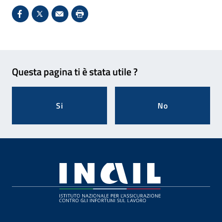
Condividi su Facebook - Sito esterno - Apertura in 
X - Sito esterno - Apertura in nuova finestra
Invio Mail: apre il programma di posta el
Stampa pagina: scelta meno ecologic
Feedback
Questa pagina ti è stata utile ?
Si
No
Footer