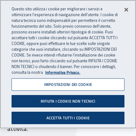
Accedi ai servizi online
For international visitors
Vai al menu principale
Vai al contenuto principale
Questo sito utilizza i cookie per migliorare i servizi e
ottimizzare l’esperienza di navigazione dell’utente. I cookie di
INAIL - Istituto Nazionale per 
natura tecnica sono indispensabili per permettere il corretto
Apri cerca
Apr
funzionamento del sito. Solo previo consenso dell’utente,
possono essere installati ulteriori tipologie di cookie. Puoi
Navigazione principale
accettare tutti i cookie cliccando sul pulsante ACCETTA TUTTI I
COOKIE, oppure puoi effettuare le tue scelte sulle singole
Navigazione - Ti trovi in:
Home
Inail comunica
Avvisi
categorie che vuoi installare, cliccando su IMPOSTAZIONI DEI
COOKIE. Se invece intendi rifiutarne l’installazione dei cookie
non tecnici, puoi farlo cliccando sul pulsante RIFIUTA I COOKIE
OT24 nuovo modello
NON TECNICI o chiudendo il banner. Per conoscere i dettagli,
consulta la nostra
Informativa Privacy.
Con nota del 20 ottobre 2011 INAIL rilascia il
IMPOSTAZIONI DEI COOKIE
nuovo modello OT/24. Il modello è destinato
alle imprese che intendono presentare istanze
RIFIUTA I COOKIE NON TECNICI
di riduzione del tasso medio di tariffa per
interventi di prevenzione, dopo il primo biennio di
ACCETTA TUTTI I COOKIE
attività.