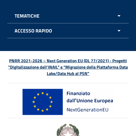
TEMATICHE
APRI 
ACCESSO RAPIDO
APRI 
PNRR 2021-2026 – Next Generation EU (DL 77/2021) - Progetti
"Digitalizzazione dell’INAIL" e "Migrazione della Piattaforma Data
Lake/Data Hub al PSN"