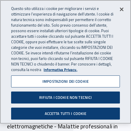
Accedi ai servizi online
For international visitors
Vai al menu principale
Vai al contenuto principale
Questo sito utilizza i cookie per migliorare i servizi e
ottimizzare l’esperienza di navigazione dell’utente. I cookie di
INAIL - Istituto Nazionale per 
natura tecnica sono indispensabili per permettere il corretto
Apri cerca
Apr
funzionamento del sito. Solo previo consenso dell’utente,
possono essere installati ulteriori tipologie di cookie. Puoi
Navigazione principale
accettare tutti i cookie cliccando sul pulsante ACCETTA TUTTI I
COOKIE, oppure puoi effettuare le tue scelte sulle singole
Navigazione - Ti trovi in:
Home
Inail comunica
Avvisi
categorie che vuoi installare, cliccando su IMPOSTAZIONI DEI
COOKIE. Se invece intendi rifiutarne l’installazione dei cookie
non tecnici, puoi farlo cliccando sul pulsante RIFIUTA I COOKIE
Malattie professionali e
NON TECNICI o chiudendo il banner. Per conoscere i dettagli,
consulta la nostra
Informativa Privacy.
infortuni progetti di ricerca
IMPOSTAZIONI DEI COOKIE
Anche per il 2010 INAIL finanzia progetti di
studio e ricerca relativi alle seguenti tematiche:
RIFIUTA I COOKIE NON TECNICI
- Malattie professionali o correlate al lavoro
ACCETTA TUTTI I COOKIE
causate da: amianto, radon, onde
elettromagnetiche - Malattie professionali in