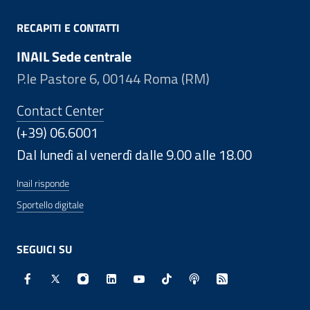
RECAPITI E CONTATTI
INAIL Sede centrale
P.le Pastore 6, 00144 Roma (RM)
Contact Center
(+39) 06.6001
Dal lunedì al venerdì dalle 9.00 alle 18.00
Inail risponde
Sportello digitale
SEGUICI SU
Facebook - Sito esterno - Apertura in nuova finestra
X - Sito esterno - Apertura in nuova finestra
Instagram - Sito esterno - Apertura in nuo
Linkedin - Sito esterno - Apertura in 
Youtube - Sito esterno - Apertur
TikTok - Sito esterno - Ape
Spreaker - Sito estern
Feed RSS - Apert