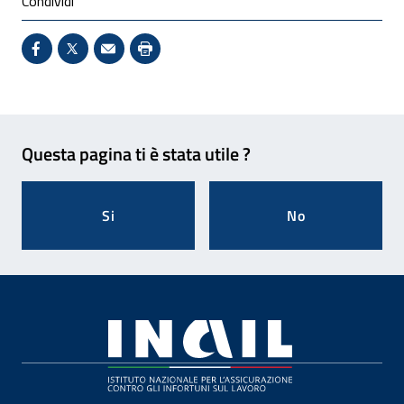
Condividi
Condividi su Facebook - Sito esterno - Apertura in 
X - Sito esterno - Apertura in nuova finestra
Invio Mail: apre il programma di posta el
Stampa pagina: scelta meno ecologic
Feedback
Questa pagina ti è stata utile ?
Si
No
Footer