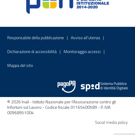
Menu di servizio
Sito interno - Apre in una nuova finestr
Sito interno - Apre
Responsabile della pubblicazione
Avviso all’utenza
Sito interno - Apre in una nuova finestra
Sito interno - Apre
Dichiarazione di accessibilità
Monitoraggio accessi
Sito interno - Apre nella stessa finestra
Mappa del sito
© 2026 Inail - Istituto Nazionale per l'Assicurazione contro gli
Infortuni sul Lavoro - Codice fiscale 01165400589 - P. IVA
00968951004
Apre
Social media policy