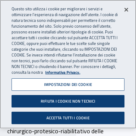
Accedi ai servizi online
For international visitors
Vai al menu principale
Vai al contenuto principale
Questo sito utilizza i cookie per migliorare i servizi e
ottimizzare l’esperienza di navigazione dell’utente. I cookie di
INAIL - Istituto Nazionale per 
natura tecnica sono indispensabili per permettere il corretto
Apri cerca
Apr
funzionamento del sito. Solo previo consenso dell’utente,
possono essere installati ulteriori tipologie di cookie. Puoi
Navigazione principale
accettare tutti i cookie cliccando sul pulsante ACCETTA TUTTI I
COOKIE, oppure puoi effettuare le tue scelte sulle singole
Navigazione - Ti trovi in:
Home
Inail comunica
Avvisi
categorie che vuoi installare, cliccando su IMPOSTAZIONI DEI
COOKIE. Se invece intendi rifiutarne l’installazione dei cookie
non tecnici, puoi farlo cliccando sul pulsante RIFIUTA I COOKIE
Il Centro Protesi INAIL cerca
NON TECNICI o chiudendo il banner. Per conoscere i dettagli,
consulta la nostra
Informativa Privacy.
1 collaboratore
IMPOSTAZIONI DEI COOKIE
Il Centro Protesi INAIL cerca 1 collaboratore
coordinato continuativo per attività di
RIFIUTA I COOKIE NON TECNICI
sperimentazione nel campo delle scale di
ACCETTA TUTTI I COOKIE
valutazione clinica e del trattamento
chirurgico-protesico-riabilitativo delle