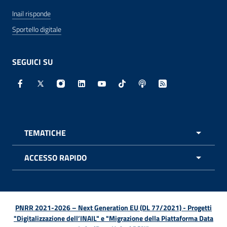
Inail risponde
Sportello digitale
SEGUICI SU
Facebook - Sito esterno - Apertura in nuova finestra
X - Sito esterno - Apertura in nuova finestra
Instagram - Sito esterno - Apertura in nuo
Linkedin - Sito esterno - Apertura in 
Youtube - Sito esterno - Apertur
TikTok - Sito esterno - Ape
Spreaker - Sito estern
Feed RSS - Apert
TEMATICHE
APRI 
ACCESSO RAPIDO
APRI 
PNRR 2021-2026 – Next Generation EU (DL 77/2021) - Progetti
"Digitalizzazione dell’INAIL" e "Migrazione della Piattaforma Data