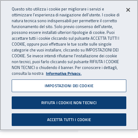
Accedi ai servizi online
For international visitors
Vai al menu principale
Vai al contenuto principale
Questo sito utilizza i cookie per migliorare i servizi e
ottimizzare l’esperienza di navigazione dell’utente. I cookie di
INAIL - Istituto Nazionale per 
natura tecnica sono indispensabili per permettere il corretto
Apri cerca
Apr
funzionamento del sito. Solo previo consenso dell’utente,
possono essere installati ulteriori tipologie di cookie. Puoi
Navigazione principale
accettare tutti i cookie cliccando sul pulsante ACCETTA TUTTI I
COOKIE, oppure puoi effettuare le tue scelte sulle singole
Navigazione - Ti trovi in:
Home
Inail comunica
Avvisi
categorie che vuoi installare, cliccando su IMPOSTAZIONI DEI
COOKIE. Se invece intendi rifiutarne l’installazione dei cookie
non tecnici, puoi farlo cliccando sul pulsante RIFIUTA I COOKIE
Fermo affitto immobile
NON TECNICI o chiudendo il banner. Per conoscere i dettagli,
consulta la nostra
Informativa Privacy.
La Direzione regionale Marche dell’INAIL affitta
IMPOSTAZIONI DEI COOKIE
l’unità immobiliare sita a Fermo, in via P.
Respighi, n. 10. Le relative offerte di canone
RIFIUTA I COOKIE NON TECNICI
unitamente alla documentazione richiesta
devono pervenire entro il 30 settembre 2011.
ACCETTA TUTTI I COOKIE