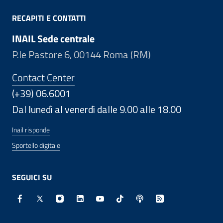
RECAPITI E CONTATTI
INAIL Sede centrale
P.le Pastore 6, 00144 Roma (RM)
Contact Center
(+39) 06.6001
Dal lunedì al venerdì dalle 9.00 alle 18.00
Inail risponde
Sportello digitale
SEGUICI SU
Facebook - Sito esterno - Apertura in nuova finestra
X - Sito esterno - Apertura in nuova finestra
Instagram - Sito esterno - Apertura in nuo
Linkedin - Sito esterno - Apertura in 
Youtube - Sito esterno - Apertur
TikTok - Sito esterno - Ape
Spreaker - Sito estern
Feed RSS - Apert