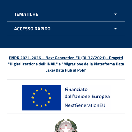
TEMATICHE
APRI 
ACCESSO RAPIDO
APRI 
PNRR 2021-2026 – Next Generation EU (DL 77/2021) - Progetti
"Digitalizzazione dell’INAIL" e "Migrazione della Piattaforma Data
Lake/Data Hub al PSN"