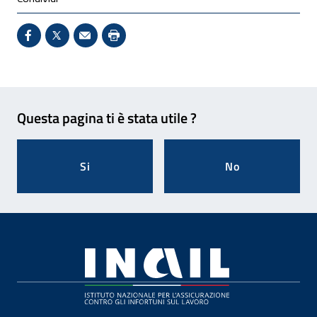
Condividi su Facebook - Sito esterno - Apertura in 
X - Sito esterno - Apertura in nuova finestra
Invio Mail: apre il programma di posta el
Stampa pagina: scelta meno ecologic
Feedback
Questa pagina ti è stata utile ?
Si
No
Footer