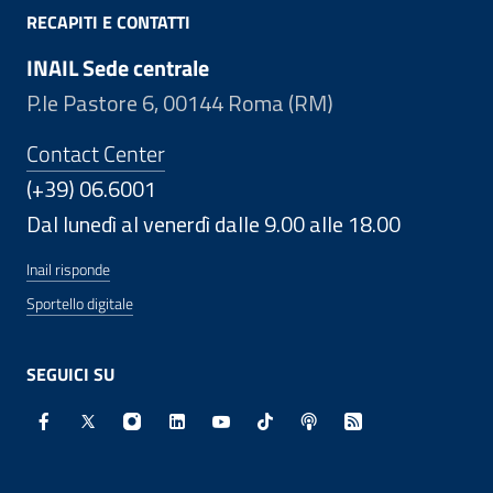
RECAPITI E CONTATTI
INAIL Sede centrale
P.le Pastore 6, 00144 Roma (RM)
Contact Center
(+39) 06.6001
Dal lunedì al venerdì dalle 9.00 alle 18.00
Inail risponde
Sportello digitale
SEGUICI SU
Facebook - Sito esterno - Apertura in nuova finestra
X - Sito esterno - Apertura in nuova finestra
Instagram - Sito esterno - Apertura in nuo
Linkedin - Sito esterno - Apertura in 
Youtube - Sito esterno - Apertur
TikTok - Sito esterno - Ape
Spreaker - Sito estern
Feed RSS - Apert