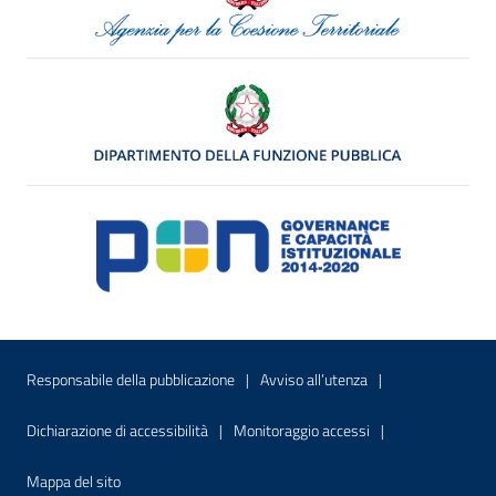
Menu di servizio
Sito interno - Apre in una nuova finestr
Sito interno - Apre
Responsabile della pubblicazione
Avviso all’utenza
Sito interno - Apre in una nuova finestra
Sito interno - Apre
Dichiarazione di accessibilità
Monitoraggio accessi
Sito interno - Apre nella stessa finestra
Mappa del sito