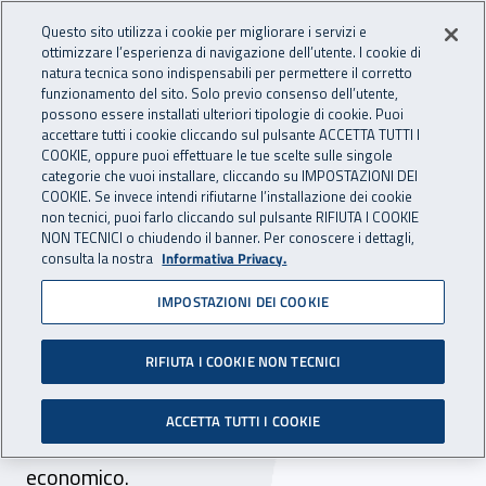
Accedi ai servizi online
For international visitors
Vai al menu principale
Vai al contenuto principale
Questo sito utilizza i cookie per migliorare i servizi e
ottimizzare l’esperienza di navigazione dell’utente. I cookie di
INAIL - Istituto Nazionale per 
natura tecnica sono indispensabili per permettere il corretto
Apri cerca
Apr
funzionamento del sito. Solo previo consenso dell’utente,
possono essere installati ulteriori tipologie di cookie. Puoi
Navigazione principale
accettare tutti i cookie cliccando sul pulsante ACCETTA TUTTI I
COOKIE, oppure puoi effettuare le tue scelte sulle singole
Navigazione - Ti trovi in:
Home
Inail comunica
Avvisi
categorie che vuoi installare, cliccando su IMPOSTAZIONI DEI
COOKIE. Se invece intendi rifiutarne l’installazione dei cookie
non tecnici, puoi farlo cliccando sul pulsante RIFIUTA I COOKIE
DURC Intervento
NON TECNICI o chiudendo il banner. Per conoscere i dettagli,
consulta la nostra
Informativa Privacy.
sostitutivo della stazione
IMPOSTAZIONI DEI COOKIE
appaltante
RIFIUTA I COOKIE NON TECNICI
INAIL delinea il procedimento per il pagamento
da parte della stazione appaltante delle
ACCETTA TUTTI I COOKIE
inadempienze contributive dell'operatore
economico.