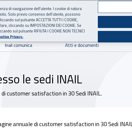
ienza di navigazione dell’utente. I cookie di natura
 sito. Solo previo consenso dell’utente, possono
 per l'Assicurazione contro 
ie cliccando sul pulsante ACCETTA TUTTI I COOKIE,
tallare, cliccando su IMPOSTAZIONI DEI COOKIE. Se
o cliccando sul pulsante RIFIUTA I COOKIE NON TECNICI
ativa Privacy.
Inail comunica
Atti e documenti
sso le sedi INAIL
 di customer satisfaction in 30 Sedi INAIL.
dagine annuale di customer satisfaction in 30 Sedi INAIL