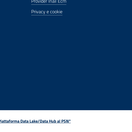
Provider Inail Ecm
Privacy e cookie
 Piattaforma Data Lake/Data Hub al PSN"