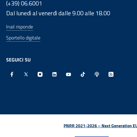
(+39) 06.6001
Dal lunedì al venerdì dalle 9.00 alle 18.00
Inail risponde
Sportello digitale
SEGUICI SU
Facebook - Sito esterno - Apertura in nuova finestra
X - Sito esterno - Apertura in nuova finestra
Instagram - Sito esterno - Apertura in nu
Linkedin - Sito esterno - Apertura 
Youtube - Sito esterno - Aper
TikTok - Sito esterno -
Spreaker - Sito e
Feed RSS - 
PNRR 2021-2026 – Next Generation EU (D