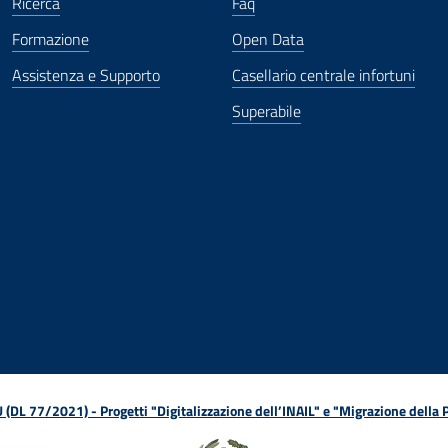
Ricerca
Faq
Formazione
Open Data
Assistenza e Supporto
Casellario centrale infortuni
Superabile
ova finestra
in nuova finestra
tura in nuova finestra
 Apertura in nuova finestra
sterno - Apertura in nuova finestra
Apertura nella stessa finestra
L 77/2021) - Progetti "Digitalizzazione dell’INAIL" e "Migrazione della