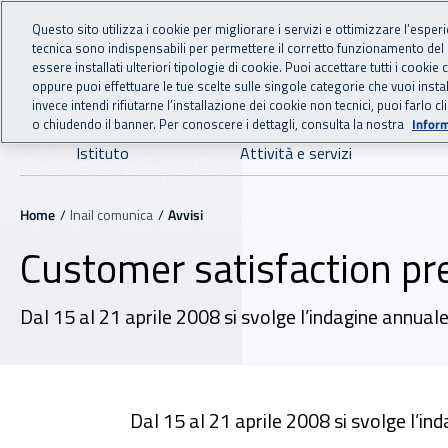
For international visitors
Vai al menu principale
Vai al contenuto principale
Questo sito utilizza i cookie per migliorare i servizi e ottimizzare l’esper
tecnica sono indispensabili per permettere il corretto funzionamento del
INAIL - Istituto Nazionale
essere installati ulteriori tipologie di cookie. Puoi accettare tutti i cook
oppure puoi effettuare le tue scelte sulle singole categorie che vuoi ins
invece intendi rifiutarne l’installazione dei cookie non tecnici, puoi farl
o chiudendo il banner. Per conoscere i dettagli, consulta la nostra
Inform
Navigazione principale
Istituto
Attività e servizi
Navigazione - Ti trovi in:
Home
Inail comunica
Avvisi
Customer satisfaction pre
Dal 15 al 21 aprile 2008 si svolge l’indagine annuale
Dal 15 al 21 aprile 2008 si svolge l’in