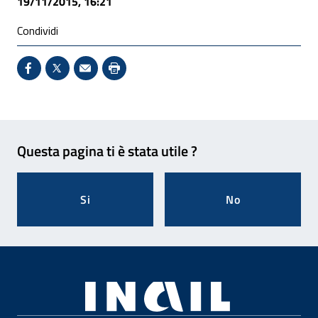
19/11/2015, 16:21
Condividi
Condividi su Facebook - Sito esterno - Apertura in 
X - Sito esterno - Apertura in nuova finestra
Invio Mail: apre il programma di posta el
Stampa pagina: scelta meno ecologic
Feedback
Questa pagina ti è stata utile ?
Si
No
Footer