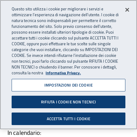
Accedi ai servizi online
For international visitors
Vai al menu principale
Vai al contenuto principale
Questo sito utilizza i cookie per migliorare i servizi e
ottimizzare l’esperienza di navigazione dell’utente. I cookie di
INAIL - Istituto Nazionale per 
natura tecnica sono indispensabili per permettere il corretto
Apri cerca
Apr
funzionamento del sito. Solo previo consenso dell’utente,
possono essere installati ulteriori tipologie di cookie. Puoi
Navigazione principale
accettare tutti i cookie cliccando sul pulsante ACCETTA TUTTI I
COOKIE, oppure puoi effettuare le tue scelte sulle singole
Navigazione - Ti trovi in:
Home
Inail comunica
Avvisi
categorie che vuoi installare, cliccando su IMPOSTAZIONI DEI
COOKIE. Se invece intendi rifiutarne l’installazione dei cookie
non tecnici, puoi farlo cliccando sul pulsante RIFIUTA I COOKIE
Corsi di formazione Inail
NON TECNICI o chiudendo il banner. Per conoscere i dettagli,
consulta la nostra
Informativa Privacy.
Inail organizza corsi di formazione secondo le
IMPOSTAZIONI DEI COOKIE
previsioni del d.lgs. 81/2008.
RIFIUTA I COOKIE NON TECNICI
Inail organizza corsi di formazione secondo le
ACCETTA TUTTI I COOKIE
previsioni del d.lgs. 81/2008.
In calendario: