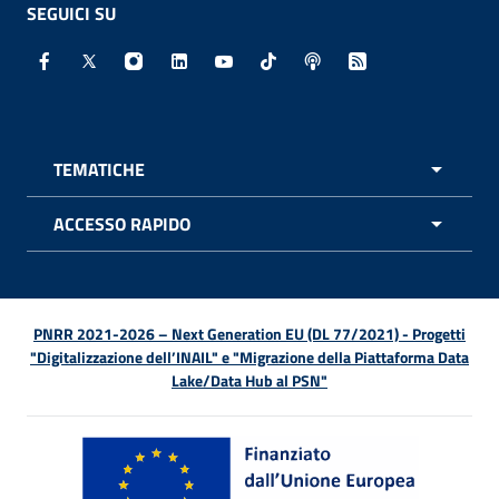
SEGUICI SU
Facebook - Sito esterno - Apertura in nuova finestra
X - Sito esterno - Apertura in nuova finestra
Instagram - Sito esterno - Apertura in nuo
Linkedin - Sito esterno - Apertura in 
Youtube - Sito esterno - Apertur
TikTok - Sito esterno - Ape
Spreaker - Sito estern
Feed RSS - Apert
TEMATICHE
APRI 
ACCESSO RAPIDO
APRI 
PNRR 2021-2026 – Next Generation EU (DL 77/2021) - Progetti
"Digitalizzazione dell’INAIL" e "Migrazione della Piattaforma Data
Lake/Data Hub al PSN"