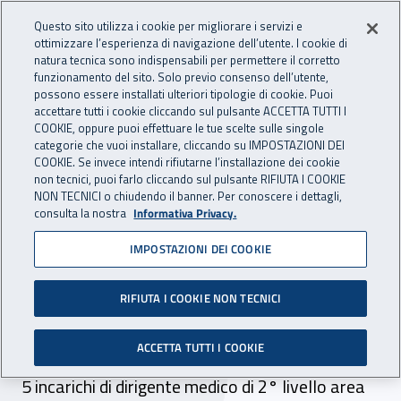
Accedi ai servizi online
For international visitors
Vai al menu principale
Vai al contenuto principale
Questo sito utilizza i cookie per migliorare i servizi e
ottimizzare l’esperienza di navigazione dell’utente. I cookie di
INAIL - Istituto Nazionale per 
natura tecnica sono indispensabili per permettere il corretto
Apri cerca
Apr
funzionamento del sito. Solo previo consenso dell’utente,
possono essere installati ulteriori tipologie di cookie. Puoi
Navigazione principale
accettare tutti i cookie cliccando sul pulsante ACCETTA TUTTI I
COOKIE, oppure puoi effettuare le tue scelte sulle singole
Navigazione - Ti trovi in:
Home
Inail comunica
Avvisi
categorie che vuoi installare, cliccando su IMPOSTAZIONI DEI
COOKIE. Se invece intendi rifiutarne l’installazione dei cookie
non tecnici, puoi farlo cliccando sul pulsante RIFIUTA I COOKIE
Concorsi per dirigenti
NON TECNICI o chiudendo il banner. Per conoscere i dettagli,
consulta la nostra
Informativa Privacy.
medici elenco ammessi
IMPOSTAZIONI DEI COOKIE
INAIL rende noti gli elenchi degli ammessi alla: -
prova orale del concorso per n. 48 posti di
RIFIUTA I COOKIE NON TECNICI
dirigente medico di 1° livello funzionale area
ACCETTA TUTTI I COOKIE
medico legale - selezione per l'affidamento di n.
5 incarichi di dirigente medico di 2° livello area