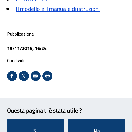
Il modello e il manuale di istruzioni
Condivisione social
Pubblicazione
19/11/2015, 16:24
Condividi
Condividi su Facebook - Sito esterno - Apertura in 
X - Sito esterno - Apertura in nuova finestra
Invio Mail: apre il programma di posta el
Stampa pagina: scelta meno ecologic
Feedback
Questa pagina ti è stata utile ?
Si
No