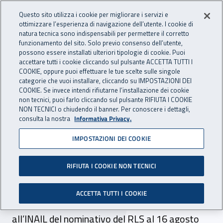
Accedi ai servizi online
For international visitors
Vai al menu principale
Vai al contenuto principale
Questo sito utilizza i cookie per migliorare i servizi e
ottimizzare l’esperienza di navigazione dell’utente. I cookie di
INAIL - Istituto Nazionale per 
natura tecnica sono indispensabili per permettere il corretto
Apri cerca
Apr
funzionamento del sito. Solo previo consenso dell’utente,
possono essere installati ulteriori tipologie di cookie. Puoi
Navigazione principale
accettare tutti i cookie cliccando sul pulsante ACCETTA TUTTI I
COOKIE, oppure puoi effettuare le tue scelte sulle singole
Navigazione - Ti trovi in:
Home
Inail comunica
Avvisi
categorie che vuoi installare, cliccando su IMPOSTAZIONI DEI
COOKIE. Se invece intendi rifiutarne l’installazione dei cookie
non tecnici, puoi farlo cliccando sul pulsante RIFIUTA I COOKIE
Comunicazione nominativi
NON TECNICI o chiudendo il banner. Per conoscere i dettagli,
consulta la nostra
Informativa Privacy.
degli RLS scadenza 16
IMPOSTAZIONI DEI COOKIE
agosto 2009
RIFIUTA I COOKIE NON TECNICI
Il Ministero del Lavoro, Salute e Politiche Sociali
con nota del 15 maggio 2009 ha disposto lo
ACCETTA TUTTI I COOKIE
slittamento del termine per la comunicazione
all’INAIL del nominativo del RLS al 16 agosto