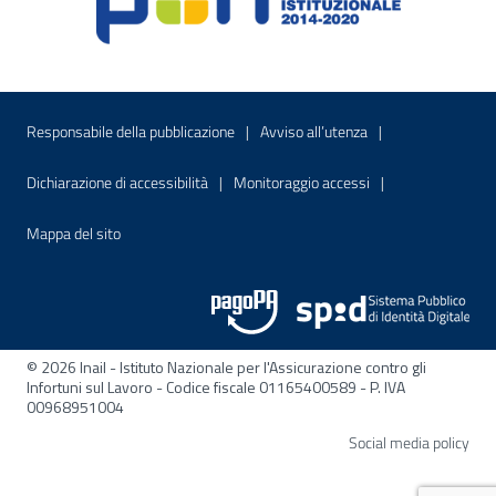
Menu di servizio
Sito interno - Apre in una nuova finestr
Sito interno - Apre
Responsabile della pubblicazione
Avviso all’utenza
Sito interno - Apre in una nuova finestra
Sito interno - Apre
Dichiarazione di accessibilità
Monitoraggio accessi
Sito interno - Apre nella stessa finestra
Mappa del sito
© 2026 Inail - Istituto Nazionale per l'Assicurazione contro gli
Infortuni sul Lavoro - Codice fiscale 01165400589 - P. IVA
00968951004
Apre
Social media policy