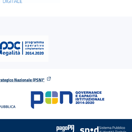
rategico Nazionale (PSN)"
tra
nella stessa finestra