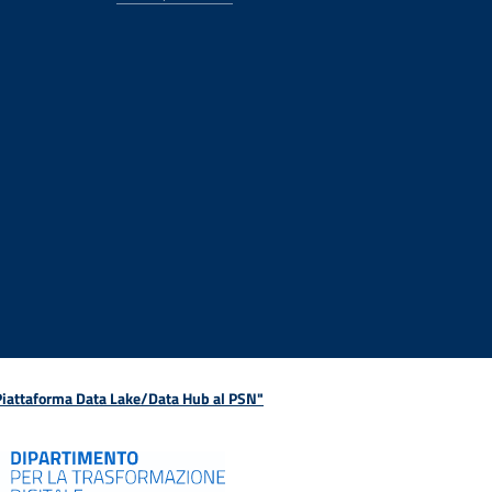
 Piattaforma Data Lake/Data Hub al PSN"