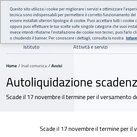
For international visitors
Vai al menu principale
Vai al contenuto principale
Questo sito utilizza i cookie per migliorare i servizi e ottimizzare l’esper
tecnica sono indispensabili per permettere il corretto funzionamento del
INAIL - Istituto Nazionale
essere installati ulteriori tipologie di cookie. Puoi accettare tutti i cook
oppure puoi effettuare le tue scelte sulle singole categorie che vuoi ins
invece intendi rifiutarne l’installazione dei cookie non tecnici, puoi farl
o chiudendo il banner. Per conoscere i dettagli, consulta la nostra
Inform
Navigazione principale
Istituto
Attività e servizi
Navigazione - Ti trovi in:
Home
Inail comunica
Avvisi
Autoliquidazione scadenz
Scade il 17 novembre il termine per il versamento d
Scade il 17 novembre il termine per il