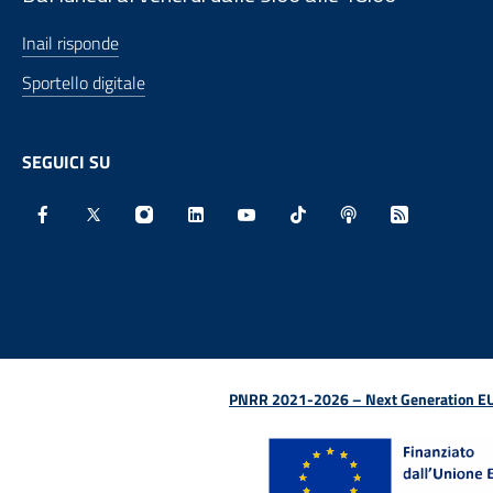
Inail risponde
Sportello digitale
SEGUICI SU
Facebook - Sito esterno - Apertura in nuova finestra
X - Sito esterno - Apertura in nuova finestra
Instagram - Sito esterno - Apertura in nu
Linkedin - Sito esterno - Apertura 
Youtube - Sito esterno - Aper
TikTok - Sito esterno -
Spreaker - Sito e
Feed RSS - 
PNRR 2021-2026 – Next Generation EU (D