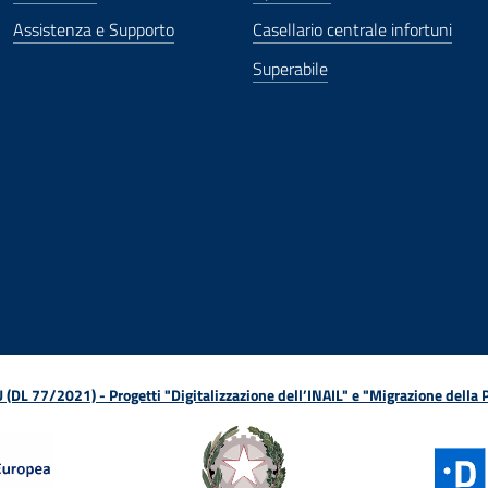
Assistenza e Supporto
Casellario centrale infortuni
Superabile
ova finestra
in nuova finestra
tura in nuova finestra
 Apertura in nuova finestra
sterno - Apertura in nuova finestra
Apertura nella stessa finestra
L 77/2021) - Progetti "Digitalizzazione dell’INAIL" e "Migrazione della