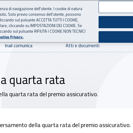
ienza di navigazione dell’utente. I cookie di natura
 sito. Solo previo consenso dell’utente, possono
 per l'Assicurazione contro 
ie cliccando sul pulsante ACCETTA TUTTI I COOKIE,
tallare, cliccando su IMPOSTAZIONI DEI COOKIE. Se
o cliccando sul pulsante RIFIUTA I COOKIE NON TECNICI
ativa Privacy.
Inail comunica
Atti e documenti
a quarta rata
ella quarta rata del premio assicurativo.
 versamento della quarta rata del premio assicurativo.