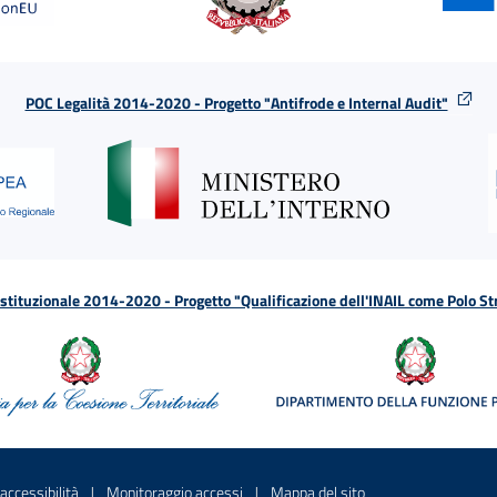
POC Legalità 2014-2020 - Progetto "Antifrode e Internal Audit"
tituzionale 2014-2020 - Progetto "Qualificazione dell'INAIL come Polo St
a
 in una nuova finestra
Sito interno - Apre in una nuova finestra
Sito interno - Apre in una nuova fines
Sito interno - Apre 
accessibilità
Monitoraggio accessi
Mappa del sito