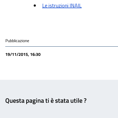
Le istruzioni INAIL
Condivisione social
Pubblicazione
19/11/2015, 16:30
Feedback
Questa pagina ti è stata utile ?