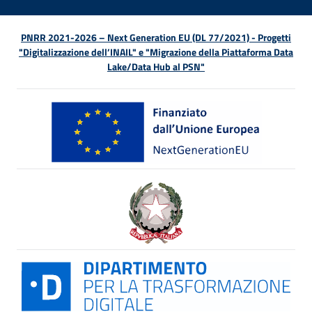
PNRR 2021-2026 – Next Generation EU (DL 77/2021) - Progetti
"Digitalizzazione dell’INAIL" e "Migrazione della Piattaforma Data
Lake/Data Hub al PSN"