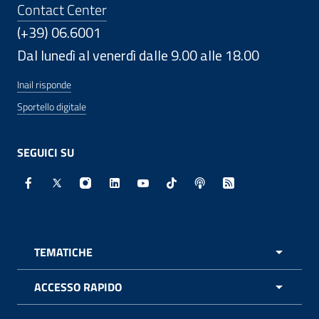
Contact Center
(+39) 06.6001
Dal lunedì al venerdì dalle 9.00 alle 18.00
Inail risponde
Sportello digitale
SEGUICI SU
Facebook - Sito esterno - Apertura in nuova finestra
X - Sito esterno - Apertura in nuova finestra
Instagram - Sito esterno - Apertura in nuo
Linkedin - Sito esterno - Apertura in 
Youtube - Sito esterno - Apertur
TikTok - Sito esterno - Ape
Spreaker - Sito estern
Feed RSS - Apert
TEMATICHE
APRI 
ACCESSO RAPIDO
APRI 