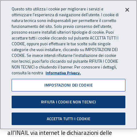
Accedi ai servizi online
For international visitors
Vai al menu principale
Vai al contenuto principale
Questo sito utilizza i cookie per migliorare i servizi e
ottimizzare l’esperienza di navigazione dell’utente. I cookie di
INAIL - Istituto Nazionale per 
natura tecnica sono indispensabili per permettere il corretto
Apri cerca
Apr
funzionamento del sito. Solo previo consenso dell’utente,
possono essere installati ulteriori tipologie di cookie. Puoi
Navigazione principale
accettare tutti i cookie cliccando sul pulsante ACCETTA TUTTI I
COOKIE, oppure puoi effettuare le tue scelte sulle singole
Navigazione - Ti trovi in:
Home
Inail comunica
Avvisi
categorie che vuoi installare, cliccando su IMPOSTAZIONI DEI
COOKIE. Se invece intendi rifiutarne l’installazione dei cookie
non tecnici, puoi farlo cliccando sul pulsante RIFIUTA I COOKIE
Autoliquidazione 2008
NON TECNICI o chiudendo il banner. Per conoscere i dettagli,
consulta la nostra
Informativa Privacy.
Entro il 16 marzo devono essere inoltrate
IMPOSTAZIONI DEI COOKIE
all'INAIL via internet le dichiarazioni delle
retribuzioni.
RIFIUTA I COOKIE NON TECNICI
ACCETTA TUTTI I COOKIE
Entro il 16 marzo devono essere inoltrate
all'INAIL via internet le dichiarazioni delle