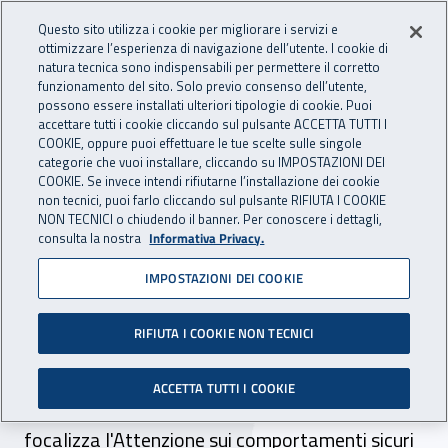
Accedi ai servizi online
For international visitors
Vai al menu principale
Vai al contenuto principale
Questo sito utilizza i cookie per migliorare i servizi e
ottimizzare l’esperienza di navigazione dell’utente. I cookie di
INAIL - Istituto Nazionale per 
natura tecnica sono indispensabili per permettere il corretto
Apri cerca
Apr
funzionamento del sito. Solo previo consenso dell’utente,
possono essere installati ulteriori tipologie di cookie. Puoi
Navigazione principale
accettare tutti i cookie cliccando sul pulsante ACCETTA TUTTI I
COOKIE, oppure puoi effettuare le tue scelte sulle singole
Navigazione - Ti trovi in:
Home
Inail comunica
Avvisi
categorie che vuoi installare, cliccando su IMPOSTAZIONI DEI
COOKIE. Se invece intendi rifiutarne l’installazione dei cookie
non tecnici, puoi farlo cliccando sul pulsante RIFIUTA I COOKIE
Attenzione ai
NON TECNICI o chiudendo il banner. Per conoscere i dettagli,
consulta la nostra
Informativa Privacy.
comportamenti sicuri la
IMPOSTAZIONI DEI COOKIE
campagna
RIFIUTA I COOKIE NON TECNICI
E' una campagna di comunicazione realizzata
da INAIL, in collaborazione con il Ministero del
ACCETTA TUTTI I COOKIE
lavoro, della salute e delle Politiche Sociali, che
focalizza l'Attenzione sui comportamenti sicuri