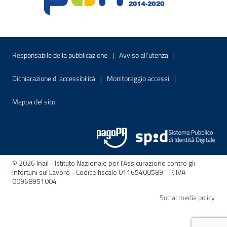
Menu di servizio
Sito interno - Apre in una nuova finestr
Sito interno - Apre
Responsabile della pubblicazione
Avviso all’utenza
Sito interno - Apre in una nuova finestra
Sito interno - Apre
Dichiarazione di accessibilità
Monitoraggio accessi
Sito interno - Apre nella stessa finestra
Mappa del sito
© 2026 Inail - Istituto Nazionale per l'Assicurazione contro gli
Infortuni sul Lavoro - Codice fiscale 01165400589 - P. IVA
00968951004
Apre
Social media policy