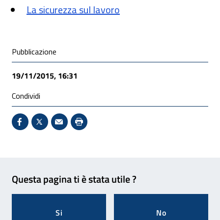
La sicurezza sul lavoro
Condivisione social
Pubblicazione
19/11/2015, 16:31
Condividi
Condividi su Facebook - Sito esterno - Apertura in 
X - Sito esterno - Apertura in nuova finestra
Invio Mail: apre il programma di posta el
Stampa pagina: scelta meno ecologic
Feedback
Questa pagina ti è stata utile ?
Si
No