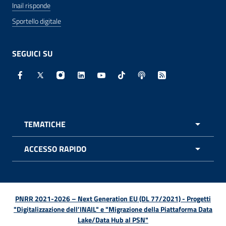
Inail risponde
Sportello digitale
SEGUICI SU
Facebook - Sito esterno - Apertura in nuova finestra
X - Sito esterno - Apertura in nuova finestra
Instagram - Sito esterno - Apertura in nuo
Linkedin - Sito esterno - Apertura in 
Youtube - Sito esterno - Apertur
TikTok - Sito esterno - Ape
Spreaker - Sito estern
Feed RSS - Apert
TEMATICHE
APRI 
ACCESSO RAPIDO
APRI 
PNRR 2021-2026 – Next Generation EU (DL 77/2021) - Progetti
"Digitalizzazione dell’INAIL" e "Migrazione della Piattaforma Data
Lake/Data Hub al PSN"