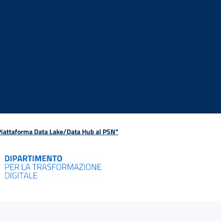
 Piattaforma Data Lake/Data Hub al PSN"