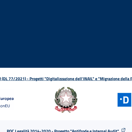
ova finestra
in nuova finestra
tura in nuova finestra
 Apertura in nuova finestra
sterno - Apertura in nuova finestra
Apertura nella stessa finestra
L 77/2021) - Progetti "Digitalizzazione dell’INAIL" e "Migrazione della
POC Legalità 2014-2020 - Progetto "Antifrode e Internal Audit"