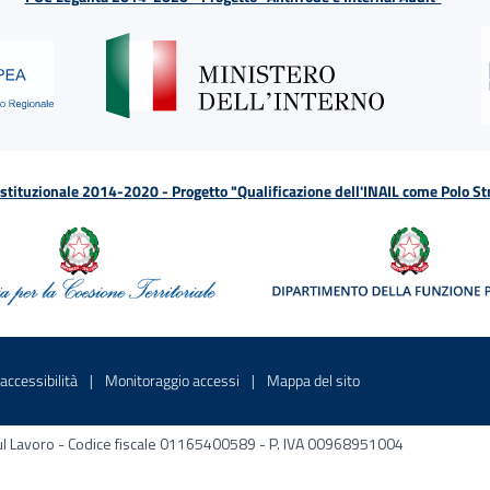
tituzionale 2014-2020 - Progetto "Qualificazione dell'INAIL come Polo St
a
 in una nuova finestra
Sito interno - Apre in una nuova finestra
Sito interno - Apre in una nuova fines
Sito interno - Apre 
accessibilità
Monitoraggio accessi
Mappa del sito
ni sul Lavoro - Codice fiscale 01165400589 - P. IVA 00968951004