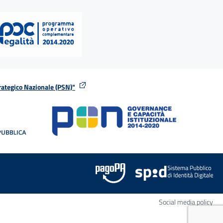
rategico Nazionale (PSN)"
tra
nella stessa finestra
Apr
Social media policy