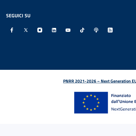
SEGUICI SU
Facebook - Sito esterno - Apertura in nuova finestra
X - Sito esterno - Apertura in nuova finestra
Instagram - Sito esterno - Apertura in nu
Linkedin - Sito esterno - Apertura 
Youtube - Sito esterno - Aper
TikTok - Sito esterno -
Spreaker - Sito e
Feed RSS - 
PNRR 2021-2026 – Next Generation EU (D