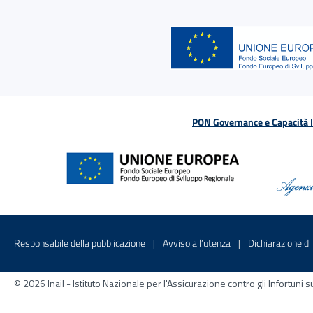
PON Governance e Capacità Is
Menu di servizio
Sito interno - Apre in una nuova finestr
Sito interno - Apre
Responsabile della pubblicazione
Avviso all’utenza
Dichiarazione di 
© 2026 Inail - Istituto Nazionale per l'Assicurazione contro gli Infortu