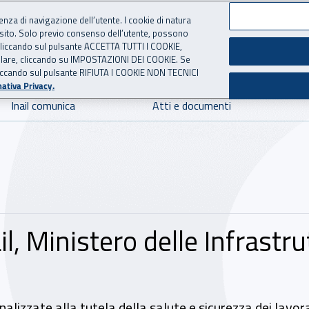
ienza di navigazione dell’utente. I cookie di natura
 sito. Solo previo consenso dell’utente, possono
 per l'Assicurazione contro 
ie cliccando sul pulsante ACCETTA TUTTI I COOKIE,
tallare, cliccando su IMPOSTAZIONI DEI COOKIE. Se
o cliccando sul pulsante RIFIUTA I COOKIE NON TECNICI
ativa Privacy.
Inail comunica
Atti e documenti
il, Ministero delle Infrastru
inalizzate alla tutela della salute e sicurezza dei lavora