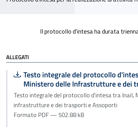
Il protocollo d'intesa ha durata trienn
ALLEGATI
ALLEGATI
Scarica file:
Formato PDF — Dimensione 502.88 kB
Testo integrale del protocollo d'intesa
Ministero delle Infrastrutture e dei 
Testo integrale del protocollo d'intesa tra Inail, 
infrastrutture e dei trasporti e Assoporti
Formato PDF — 502.88 kB