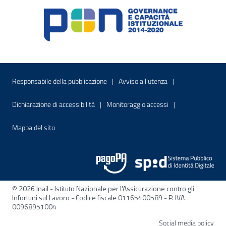
Menu di servizio
Sito interno - Apre in una nuova finestr
Sito interno - Apre
Responsabile della pubblicazione
Avviso all’utenza
Sito interno - Apre in una nuova finestra
Sito interno - Apre
Dichiarazione di accessibilità
Monitoraggio accessi
Sito interno - Apre nella stessa finestra
Mappa del sito
© 2026 Inail - Istituto Nazionale per l'Assicurazione contro gli
Infortuni sul Lavoro - Codice fiscale 01165400589 - P. IVA
00968951004
Apre
Social media policy