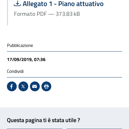
Scarica file:
Formato PDF — Dimensione 373.83 k
Allegato 1 - Piano attuativo
Formato PDF — 373.83 kB
Condivisione social
Pubblicazione
17/09/2019, 07:36
Condividi
Condividi su Facebook - Sito esterno - Apertura in 
X - Sito esterno - Apertura in nuova finestra
Invio Mail: apre il programma di posta el
Stampa pagina: scelta meno ecologic
Feedback
Questa pagina ti è stata utile ?