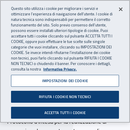
Accedi ai servizi online
For international visitors
Vai al menu principale
Vai al contenuto principale
Questo sito utilizza i cookie per migliorare i servizi e
ottimizzare l’esperienza di navigazione dell’utente. I cookie di
INAIL - Istituto Nazionale per 
natura tecnica sono indispensabili per permettere il corretto
Apri cerca
Apr
funzionamento del sito. Solo previo consenso dell’utente,
possono essere installati ulteriori tipologie di cookie. Puoi
Navigazione principale
accettare tutti i cookie cliccando sul pulsante ACCETTA TUTTI I
COOKIE, oppure puoi effettuare le tue scelte sulle singole
Navigazione - Ti trovi in:
Home
Atti e documenti
Protocolli e Accordi
categorie che vuoi installare, cliccando su IMPOSTAZIONI DEI
COOKIE. Se invece intendi rifiutarne l’installazione dei cookie
non tecnici, puoi farlo cliccando sul pulsante RIFIUTA I COOKIE
NON TECNICI o chiudendo il banner. Per conoscere i dettagli,
16 settembre 2019
16 settembre 2019
consulta la nostra
Informativa Privacy.
IMPOSTAZIONI DEI COOKIE
Protocollo d'intesa tra Inail
e Ufficio scolastico
RIFIUTA I COOKIE NON TECNICI
regionale Emilia Romagna
ACCETTA TUTTI I COOKIE
Protocollo d'intesa per la realizzazione di