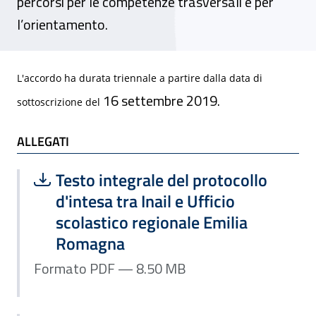
percorsi per le competenze trasversali e per
l’orientamento.
L'accordo ha durata triennale a partire dalla data di
16 settembre 2019.
sottoscrizione del
ALLEGATI
ALLEGATI
Scarica file:
Formato PDF — Dimensione 8.50 MB
Testo integrale del protocollo
d'intesa tra Inail e Ufficio
scolastico regionale Emilia
Romagna
Formato PDF — 8.50 MB