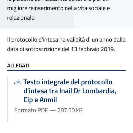
migliore reinserimento nella vita sociale e
relazionale.
Il protocollo d'intesa ha validità di un anno dalla
data di sottoscrizione del 13 febbraio 2019.
ALLEGATI
ALLEGATI
Scarica file:
Formato PDF — Dimensione 287.50 k
Testo integrale del protocollo
d'intesa tra Inail Dr Lombardia,
Cip e Anmil
Formato PDF — 287.50 kB