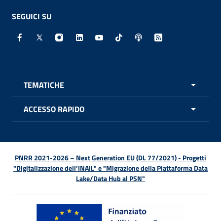
SEGUICI SU
Facebook - Sito esterno - Apertura in nuova finestra
X - Sito esterno - Apertura in nuova finestra
Instagram - Sito esterno - Apertura in nuo
Linkedin - Sito esterno - Apertura in 
Youtube - Sito esterno - Apertur
TikTok - Sito esterno - Ape
Spreaker - Sito estern
Feed RSS - Apert
TEMATICHE
APRI 
ACCESSO RAPIDO
APRI 
PNRR 2021-2026 – Next Generation EU (DL 77/2021) - Progetti
"Digitalizzazione dell’INAIL" e "Migrazione della Piattaforma Data
Lake/Data Hub al PSN"