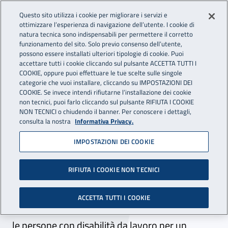
Accedi ai servizi online
For international visitors
Vai al menu principale
Vai al contenuto principale
Questo sito utilizza i cookie per migliorare i servizi e
ottimizzare l’esperienza di navigazione dell’utente. I cookie di
INAIL - Istituto Nazionale per 
natura tecnica sono indispensabili per permettere il corretto
Apri cerca
Apr
funzionamento del sito. Solo previo consenso dell’utente,
possono essere installati ulteriori tipologie di cookie. Puoi
Navigazione principale
accettare tutti i cookie cliccando sul pulsante ACCETTA TUTTI I
COOKIE, oppure puoi effettuare le tue scelte sulle singole
Navigazione - Ti trovi in:
Home
Atti e documenti
Protocolli e Accordi
categorie che vuoi installare, cliccando su IMPOSTAZIONI DEI
COOKIE. Se invece intendi rifiutarne l’installazione dei cookie
non tecnici, puoi farlo cliccando sul pulsante RIFIUTA I COOKIE
NON TECNICI o chiudendo il banner. Per conoscere i dettagli,
13 febbraio 2019
13 febbraio 2019
consulta la nostra
Informativa Privacy.
IMPOSTAZIONI DEI COOKIE
Protocollo d'intesa tra Inail
Dr Lombardia, Cip e Anmil
RIFIUTA I COOKIE NON TECNICI
Protocollo d'intesa finalizzato a diffondere la
ACCETTA TUTTI I COOKIE
conoscenza e la pratica dell’attività sportiva tra
le persone con disabilità da lavoro per un