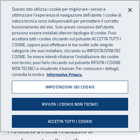
Accedi ai servizi online
For international visitors
Vai al menu principale
Vai al contenuto principale
Questo sito utilizza i cookie per migliorare i servizi e
ottimizzare l’esperienza di navigazione dell’utente. I cookie di
INAIL - Istituto Nazionale per 
natura tecnica sono indispensabili per permettere il corretto
Apri cerca
Apr
funzionamento del sito. Solo previo consenso dell’utente,
possono essere installati ulteriori tipologie di cookie. Puoi
Navigazione principale
accettare tutti i cookie cliccando sul pulsante ACCETTA TUTTI I
COOKIE, oppure puoi effettuare le tue scelte sulle singole
Navigazione - Ti trovi in:
Home
Atti e documenti
Protocolli e Accordi
categorie che vuoi installare, cliccando su IMPOSTAZIONI DEI
COOKIE. Se invece intendi rifiutarne l’installazione dei cookie
non tecnici, puoi farlo cliccando sul pulsante RIFIUTA I COOKIE
NON TECNICI o chiudendo il banner. Per conoscere i dettagli,
07 luglio 2016
07 luglio 2016
consulta la nostra
Informativa Privacy.
IMPOSTAZIONI DEI COOKIE
Protocollo d'intesa tra Inail
DR Campania e Patronati
RIFIUTA I COOKIE NON TECNICI
del CePa Campania
ACCETTA TUTTI I COOKIE
Protocollo d'intesa finalizzato al