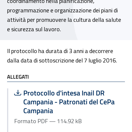
coordinamento nella pianificazione,
programmazione e organizzazione dei piani di
attività per promuovere la cultura della salute
e sicurezza sul lavoro.
Il protocollo ha durata di 3 anni a decorrere
dalla data di sottoscrizione del 7 luglio 2016.
ALLEGATI
ALLEGATI
Scarica file:
Formato PDF — Dimensione 114.92 k
Protocollo d'intesa Inail DR
Campania - Patronati del CePa
Campania
Formato PDF — 114.92 kB