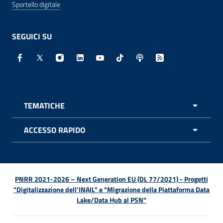
Sportello digitale
SEGUICI SU
Facebook - Sito esterno - Apertura in nuova finestra
X - Sito esterno - Apertura in nuova finestra
Instagram - Sito esterno - Apertura in nuo
Linkedin - Sito esterno - Apertura in 
Youtube - Sito esterno - Apertur
TikTok - Sito esterno - Ape
Spreaker - Sito estern
Feed RSS - Apert
TEMATICHE
APRI 
ACCESSO RAPIDO
APRI 
PNRR 2021-2026 – Next Generation EU (DL 77/2021) - Progetti
"Digitalizzazione dell’INAIL" e "Migrazione della Piattaforma Data
Lake/Data Hub al PSN"