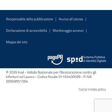
Menu di servizio
Sito interno - Apre in una nuova finestr
Sito interno - Apre
Responsabile della pubblicazione
Avviso all’utenza
Sito interno - Apre in una nuova finestra
Sito interno - Apre
Dichiarazione di accessibilità
Monitoraggio accessi
Sito interno - Apre nella stessa finestra
Mappa del sito
© 2026 Inail - Istituto Nazionale per l'Assicurazione contro gli
Infortuni sul Lavoro - Codice fiscale 01165400589 - P. IVA
00968951004
Apre
Social media policy