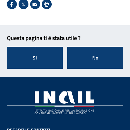
Condividi su Facebook - Sito esterno - Apertura in 
X - Sito esterno - Apertura in nuova finestra
Invio Mail: apre il programma di posta el
Stampa pagina: scelta meno ecologic
Feedback
Questa pagina ti è stata utile ?
Si
No
Footer