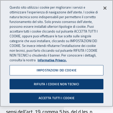
Accedi ai servizi online
For international visitors
Vai al menu principale
Vai al contenuto principale
Questo sito utilizza i cookie per migliorare i servizi e
ottimizzare l’esperienza di navigazione dell’utente. I cookie di
INAIL - Istituto Nazionale per 
natura tecnica sono indispensabili per permettere il corretto
Apri cerca
Apr
funzionamento del sito. Solo previo consenso dell’utente,
possono essere installati ulteriori tipologie di cookie. Puoi
Navigazione principale
accettare tutti i cookie cliccando sul pulsante ACCETTA TUTTI I
COOKIE, oppure puoi effettuare le tue scelte sulle singole
Navigazione - Ti trovi in:
Home
Atti e documenti
Determine Presidente
categorie che vuoi installare, cliccando su IMPOSTAZIONI DEI
COOKIE. Se invece intendi rifiutarne l’installazione dei cookie
non tecnici, puoi farlo cliccando sul pulsante RIFIUTA I COOKIE
NON TECNICI o chiudendo il banner. Per conoscere i dettagli,
12 ottobre 2017
12 ottobre 2017
consulta la nostra
Informativa Privacy.
IMPOSTAZIONI DEI COOKIE
Determina del Presidente n.
382 del 12 ottobre 2017
RIFIUTA I COOKIE NON TECNICI
dott. Stefano Tomasini. Conferimento incarico
ACCETTA TUTTI I COOKIE
di funzione dirigenziale di livello generale, ai
sensi dell’art. 19, comma 5 bis, del d.lgs. n.