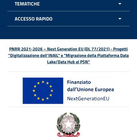
TEMATICHE
APRI 
ACCESSO RAPIDO
APRI 
PNRR 2021-2026 – Next Generation EU (DL 77/2021) - Progetti
"Digitalizzazione dell’INAIL" e "Migrazione della Piattaforma Data
Lake/Data Hub al PSN"