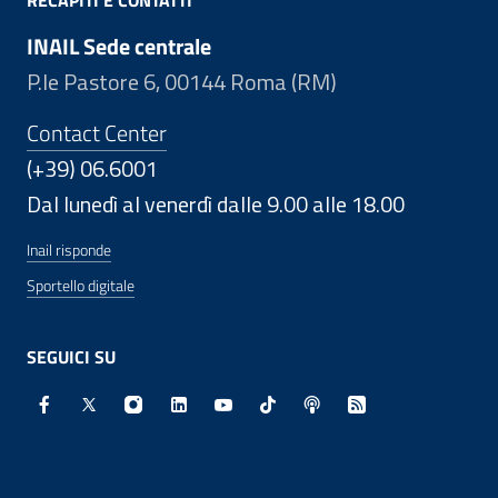
RECAPITI E CONTATTI
INAIL Sede centrale
P.le Pastore 6, 00144 Roma (RM)
Contact Center
(+39) 06.6001
Dal lunedì al venerdì dalle 9.00 alle 18.00
Inail risponde
Sportello digitale
SEGUICI SU
Facebook - Sito esterno - Apertura in nuova finestra
X - Sito esterno - Apertura in nuova finestra
Instagram - Sito esterno - Apertura in nuo
Linkedin - Sito esterno - Apertura in 
Youtube - Sito esterno - Apertur
TikTok - Sito esterno - Ape
Spreaker - Sito estern
Feed RSS - Apert