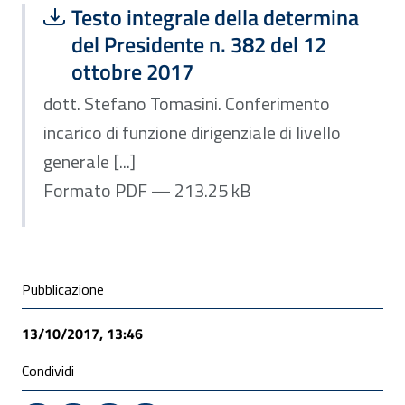
Scarica file:
Formato PDF — Dimensione 213.25 k
Testo integrale della determina
del Presidente n. 382 del 12
ottobre 2017
dott. Stefano Tomasini. Conferimento
incarico di funzione dirigenziale di livello
generale [...]
Formato PDF — 213.25 kB
Condivisione social
Pubblicazione
13/10/2017, 13:46
Condividi