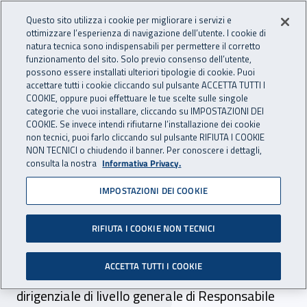
Accedi ai servizi online
For international visitors
Vai al menu principale
Vai al contenuto principale
Questo sito utilizza i cookie per migliorare i servizi e
ottimizzare l’esperienza di navigazione dell’utente. I cookie di
INAIL - Istituto Nazionale per 
natura tecnica sono indispensabili per permettere il corretto
Apri cerca
Apr
funzionamento del sito. Solo previo consenso dell’utente,
possono essere installati ulteriori tipologie di cookie. Puoi
Navigazione principale
accettare tutti i cookie cliccando sul pulsante ACCETTA TUTTI I
COOKIE, oppure puoi effettuare le tue scelte sulle singole
Navigazione - Ti trovi in:
Home
Atti e documenti
categorie che vuoi installare, cliccando su IMPOSTAZIONI DEI
Delibere del Consiglio di Amministrazione
COOKIE. Se invece intendi rifiutarne l’installazione dei cookie
non tecnici, puoi farlo cliccando sul pulsante RIFIUTA I COOKIE
NON TECNICI o chiudendo il banner. Per conoscere i dettagli,
consulta la nostra
Informativa Privacy.
02 agosto 2022
02 agosto 2022
IMPOSTAZIONI DEI COOKIE
Delibera Inail C.d.A. n. 181
RIFIUTA I COOKIE NON TECNICI
del 2 agosto 2022
ACCETTA TUTTI I COOKIE
dott.ssa Alessandra Lanza. Incarico di funzione
dirigenziale di livello generale di Responsabile