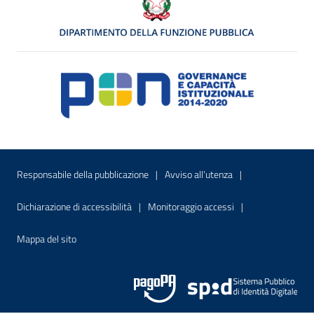
Menu di servizio
Sito interno - Apre in una nuova finestr
Sito interno - Apre
Responsabile della pubblicazione
Avviso all’utenza
Sito interno - Apre in una nuova finestra
Sito interno - Apre
Dichiarazione di accessibilità
Monitoraggio accessi
Sito interno - Apre nella stessa finestra
Mappa del sito