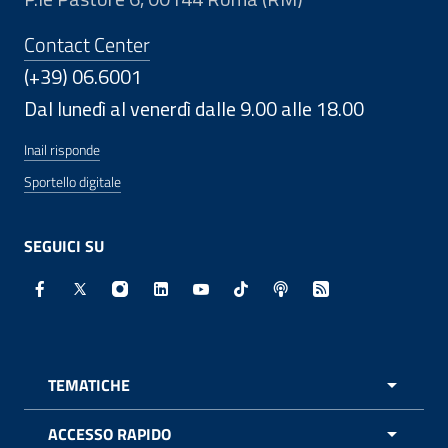
Contact Center
(+39) 06.6001
Dal lunedì al venerdì dalle 9.00 alle 18.00
Inail risponde
Sportello digitale
SEGUICI SU
Facebook - Sito esterno - Apertura in nuova finestra
X - Sito esterno - Apertura in nuova finestra
Instagram - Sito esterno - Apertura in nuo
Linkedin - Sito esterno - Apertura in 
Youtube - Sito esterno - Apertur
TikTok - Sito esterno - Ape
Spreaker - Sito estern
Feed RSS - Apert
TEMATICHE
APRI 
ACCESSO RAPIDO
APRI 