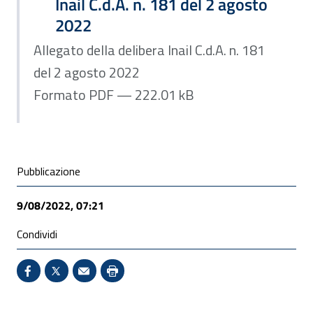
Inail C.d.A. n. 181 del 2 agosto
2022
Allegato della delibera Inail C.d.A. n. 181
del 2 agosto 2022
Formato PDF — 222.01 kB
Condivisione social
Pubblicazione
9/08/2022, 07:21
Condividi
Condividi su Facebook - Sito esterno - Apertura in 
X - Sito esterno - Apertura in nuova finestra
Invio Mail: apre il programma di posta el
Stampa pagina: scelta meno ecologic