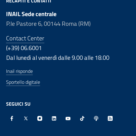
RECAPITI E CONTATTI
INAIL Sede centrale
P.le Pastore 6, 00144 Roma (RM)
Contact Center
(+39) 06.6001
Dal lunedì al venerdì dalle 9.00 alle 18.00
Inail risponde
Sportello digitale
SEGUICI SU
Facebook - Sito esterno - Apertura in nuova finestra
X - Sito esterno - Apertura in nuova finestra
Instagram - Sito esterno - Apertura in nu
Linkedin - Sito esterno - Apertura 
Youtube - Sito esterno - Aper
TikTok - Sito esterno -
Spreaker - Sito e
Feed RSS - 