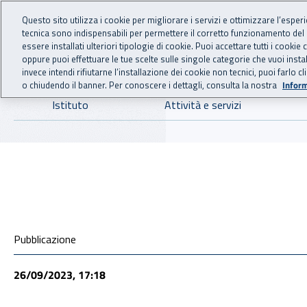
For international visitors
Vai al menu principale
Vai al contenuto principale
Questo sito utilizza i cookie per migliorare i servizi e ottimizzare l’esper
tecnica sono indispensabili per permettere il corretto funzionamento del
INAIL - Istituto Nazionale
essere installati ulteriori tipologie di cookie. Puoi accettare tutti i cook
oppure puoi effettuare le tue scelte sulle singole categorie che vuoi ins
invece intendi rifiutarne l’installazione dei cookie non tecnici, puoi farl
o chiudendo il banner. Per conoscere i dettagli, consulta la nostra
Inform
Navigazione principale
Istituto
Attività e servizi
Condivisione social
Pubblicazione
26/09/2023, 17:18