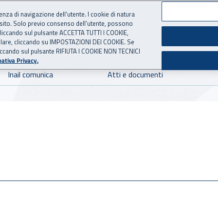
ienza di navigazione dell’utente. I cookie di natura
 sito. Solo previo consenso dell’utente, possono
 per l'Assicurazione contro 
ie cliccando sul pulsante ACCETTA TUTTI I COOKIE,
tallare, cliccando su IMPOSTAZIONI DEI COOKIE. Se
o cliccando sul pulsante RIFIUTA I COOKIE NON TECNICI
ativa Privacy.
Inail comunica
Atti e documenti