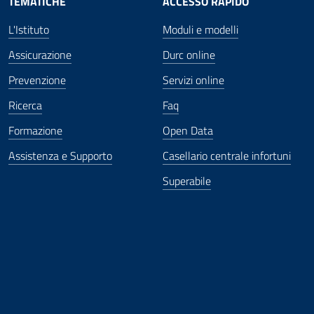
TEMATICHE
ACCESSO RAPIDO
L'Istituto
Moduli e modelli
Assicurazione
Durc online
Prevenzione
Servizi online
Ricerca
Faq
Formazione
Open Data
Assistenza e Supporto
Casellario centrale infortuni
Superabile
ova finestra
in nuova finestra
tura in nuova finestra
 Apertura in nuova finestra
sterno - Apertura in nuova finestra
Apertura nella stessa finestra