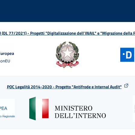
L 77/2021) - Progetti "Digitalizzazione dell’INAIL" e "Migrazione della
POC Legalità 2014-2020 - Progetto "Antifrode e Internal Audit"