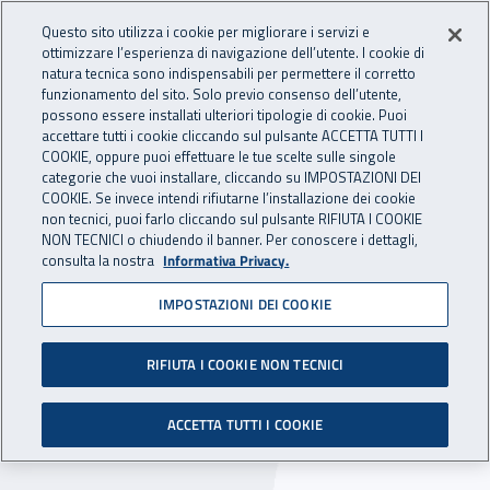
Accedi ai servizi online
For international visitors
Vai al menu principale
Vai al contenuto principale
Questo sito utilizza i cookie per migliorare i servizi e
ottimizzare l’esperienza di navigazione dell’utente. I cookie di
INAIL - Istituto Nazionale per 
natura tecnica sono indispensabili per permettere il corretto
Apri cerca
Apr
funzionamento del sito. Solo previo consenso dell’utente,
possono essere installati ulteriori tipologie di cookie. Puoi
Navigazione principale
accettare tutti i cookie cliccando sul pulsante ACCETTA TUTTI I
COOKIE, oppure puoi effettuare le tue scelte sulle singole
Navigazione - Ti trovi in:
Home
Atti e documenti
Circolari Inail
categorie che vuoi installare, cliccando su IMPOSTAZIONI DEI
COOKIE. Se invece intendi rifiutarne l’installazione dei cookie
non tecnici, puoi farlo cliccando sul pulsante RIFIUTA I COOKIE
NON TECNICI o chiudendo il banner. Per conoscere i dettagli,
29 aprile 2026
29 aprile 2026
consulta la nostra
Informativa Privacy.
IMPOSTAZIONI DEI COOKIE
Circolare Inail n. 17 del 29
aprile 2026
RIFIUTA I COOKIE NON TECNICI
Certificati di infortunio sul lavoro. Ripresa del
ACCETTA TUTTI I COOKIE
lavoro. Istruzioni.