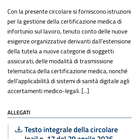
Con la presente circolare si forniscono istruzioni
per la gestione della certificazione medica di
infortunio sul lavoro, tenuto conto delle nuove
esigenze organizzative derivanti dall’estensione
della tutela a nuove categorie di soggetti
assicurati, delle modalità di trasmissione
telematica della certificazione medica, nonché
dell’applicabilità di sistemi di sanità digitale agli
accertamenti medico-legali. [...]
ALLEGATI
ALLEGATI
Scarica file:
Formato PDF — Dimensione 162.23 k
Testo integrale della circolare
Inail n. 17 del 29 aprile 2026