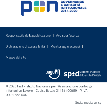
Menu di servizio
Sito interno - Apre in una nuova finestr
Sito interno - Apre
Responsabile della pubblicazione
Avviso all’utenza
Sito interno - Apre in una nuova finestra
Sito interno - Apre
Dichiarazione di accessibilità
Monitoraggio accessi
Sito interno - Apre nella stessa finestra
Mappa del sito
© 2026 Inail - Istituto Nazionale per l'Assicurazione contro gli
Infortuni sul Lavoro - Codice fiscale 01165400589 - P. IVA
00968951004
Apre
Social media policy