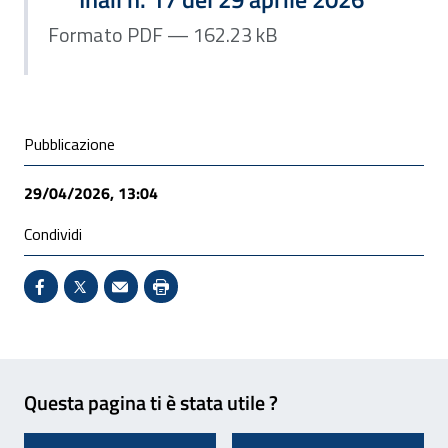
Formato PDF — 162.23 kB
Condivisione social
Pubblicazione
29/04/2026, 13:04
Condividi
Condividi su Facebook - Sito esterno - Apertura in 
X - Sito esterno - Apertura in nuova finestra
Invio Mail: apre il programma di posta el
Stampa pagina: scelta meno ecologic
Feedback
Questa pagina ti è stata utile ?