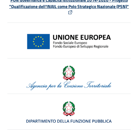
"Qualificazione dell'INAIL come Polo Strategico Nazionale (PSN)"