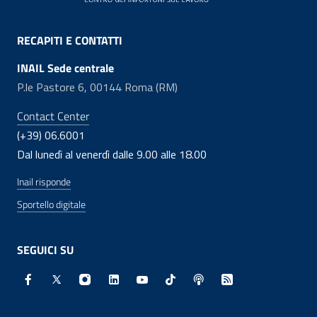
RECAPITI E CONTATTI
INAIL Sede centrale
P.le Pastore 6, 00144 Roma (RM)
Contact Center
(+39) 06.6001
Dal lunedì al venerdì dalle 9.00 alle 18.00
Inail risponde
Sportello digitale
SEGUICI SU
Facebook - Sito esterno - Apertura in nuova finestra
X - Sito esterno - Apertura in nuova finestra
Instagram - Sito esterno - Apertura in nuo
Linkedin - Sito esterno - Apertura in 
Youtube - Sito esterno - Apertur
TikTok - Sito esterno - Ape
Spreaker - Sito estern
Feed RSS - Apert