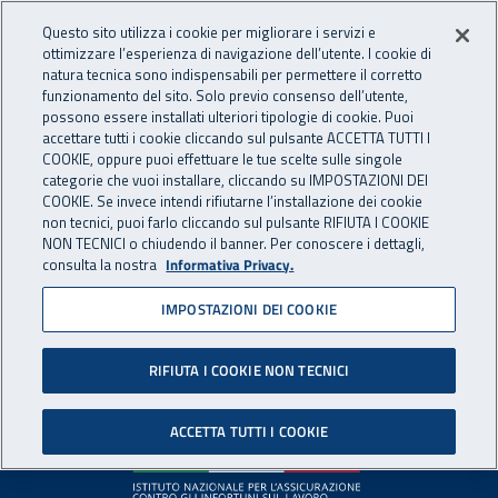
Accedi ai servizi online
For international visitors
Vai al menu principale
Vai al contenuto principale
Questo sito utilizza i cookie per migliorare i servizi e
ottimizzare l’esperienza di navigazione dell’utente. I cookie di
INAIL - Istituto Nazionale per 
natura tecnica sono indispensabili per permettere il corretto
Apri cerca
Apr
funzionamento del sito. Solo previo consenso dell’utente,
possono essere installati ulteriori tipologie di cookie. Puoi
Navigazione principale
accettare tutti i cookie cliccando sul pulsante ACCETTA TUTTI I
COOKIE, oppure puoi effettuare le tue scelte sulle singole
Pagina non disponibile
categorie che vuoi installare, cliccando su IMPOSTAZIONI DEI
COOKIE. Se invece intendi rifiutarne l’installazione dei cookie
non tecnici, puoi farlo cliccando sul pulsante RIFIUTA I COOKIE
Il contenuto non è stato trovato. Per continuare la
NON TECNICI o chiudendo il banner. Per conoscere i dettagli,
consulta la nostra
Informativa Privacy.
navigazione è possibile ritornare alla
home page
o utilizzare
il menu principale.
IMPOSTAZIONI DEI COOKIE
RIFIUTA I COOKIE NON TECNICI
Footer
ACCETTA TUTTI I COOKIE