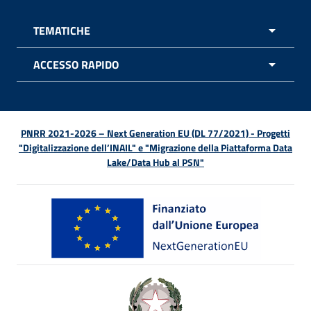
TEMATICHE
APRI 
ACCESSO RAPIDO
APRI 
PNRR 2021-2026 – Next Generation EU (DL 77/2021) - Progetti
"Digitalizzazione dell’INAIL" e "Migrazione della Piattaforma Data
Lake/Data Hub al PSN"