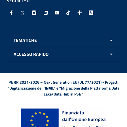
SEGUICI SU
Facebook - Sito esterno - Apertura in nuova finestra
X - Sito esterno - Apertura in nuova finestra
Instagram - Sito esterno - Apertura in nuo
Linkedin - Sito esterno - Apertura in 
Youtube - Sito esterno - Apertur
TikTok - Sito esterno - Ape
Spreaker - Sito estern
Feed RSS - Apert
TEMATICHE
APRI 
ACCESSO RAPIDO
APRI 
PNRR 2021-2026 – Next Generation EU (DL 77/2021) - Progetti
"Digitalizzazione dell’INAIL" e "Migrazione della Piattaforma Data
Lake/Data Hub al PSN"