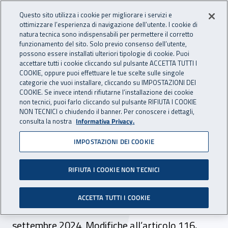
Accedi ai servizi online
For international visitors
Vai al menu principale
Vai al contenuto principale
Questo sito utilizza i cookie per migliorare i servizi e
ottimizzare l’esperienza di navigazione dell’utente. I cookie di
INAIL - Istituto Nazionale per 
natura tecnica sono indispensabili per permettere il corretto
Apri cerca
Apr
funzionamento del sito. Solo previo consenso dell’utente,
possono essere installati ulteriori tipologie di cookie. Puoi
Navigazione principale
accettare tutti i cookie cliccando sul pulsante ACCETTA TUTTI I
COOKIE, oppure puoi effettuare le tue scelte sulle singole
Navigazione - Ti trovi in:
Home
Atti e documenti
Circolari Inail
categorie che vuoi installare, cliccando su IMPOSTAZIONI DEI
COOKIE. Se invece intendi rifiutarne l’installazione dei cookie
non tecnici, puoi farlo cliccando sul pulsante RIFIUTA I COOKIE
NON TECNICI o chiudendo il banner. Per conoscere i dettagli,
10 ottobre 2024
10 ottobre 2024
consulta la nostra
Informativa Privacy.
IMPOSTAZIONI DEI COOKIE
Circolare Inail n. 31 del 10
ottobre 2024
RIFIUTA I COOKIE NON TECNICI
Sanzioni civili per omissione e per evasioni
ACCETTA TUTTI I COOKIE
contributive. Regime sanzionatorio dal 1°
settembre 2024. Modifiche all’articolo 116,