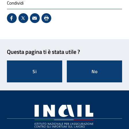
Condividi
Condividi su Facebook - Sito esterno - Apertura in 
X - Sito esterno - Apertura in nuova finestra
Invio Mail: apre il programma di posta el
Stampa pagina: scelta meno ecologic
Feedback
Questa pagina ti è stata utile ?
Si
No
Footer