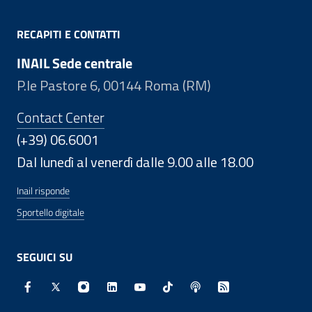
RECAPITI E CONTATTI
INAIL Sede centrale
P.le Pastore 6, 00144 Roma (RM)
Contact Center
(+39) 06.6001
Dal lunedì al venerdì dalle 9.00 alle 18.00
Inail risponde
Sportello digitale
SEGUICI SU
Facebook - Sito esterno - Apertura in nuova finestra
X - Sito esterno - Apertura in nuova finestra
Instagram - Sito esterno - Apertura in nuo
Linkedin - Sito esterno - Apertura in 
Youtube - Sito esterno - Apertur
TikTok - Sito esterno - Ape
Spreaker - Sito estern
Feed RSS - Apert