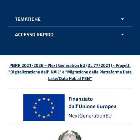
TEMATICHE
APRI 
ACCESSO RAPIDO
APRI 
PNRR 2021-2026 – Next Generation EU (DL 77/2021) - Progetti
"Digitalizzazione dell’INAIL" e "Migrazione della Piattaforma Data
Lake/Data Hub al PSN"