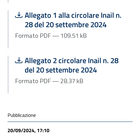
Scarica file:
Formato PDF — Dimensione 109.51 k
Allegato 1 alla circolare Inail n.
28 del 20 settembre 2024
Formato PDF — 109.51 kB
Scarica file:
Formato PDF — Dimensione 28.37 kB
Allegato 2 circolare Inail n. 28
del 20 settembre 2024
Formato PDF — 28.37 kB
Condivisione social
Pubblicazione
20/09/2024, 17:10