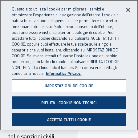
Accedi ai servizi online
For international visitors
Vai al menu principale
Vai al contenuto principale
Questo sito utilizza i cookie per migliorare i servizi e
ottimizzare l’esperienza di navigazione dell’utente. I cookie di
INAIL - Istituto Nazionale per 
natura tecnica sono indispensabili per permettere il corretto
Apri cerca
Apr
funzionamento del sito. Solo previo consenso dell’utente,
possono essere installati ulteriori tipologie di cookie. Puoi
Navigazione principale
accettare tutti i cookie cliccando sul pulsante ACCETTA TUTTI I
COOKIE, oppure puoi effettuare le tue scelte sulle singole
Navigazione - Ti trovi in:
Home
Atti e documenti
Circolari Inail
categorie che vuoi installare, cliccando su IMPOSTAZIONI DEI
COOKIE. Se invece intendi rifiutarne l’installazione dei cookie
non tecnici, puoi farlo cliccando sul pulsante RIFIUTA I COOKIE
NON TECNICI o chiudendo il banner. Per conoscere i dettagli,
20 settembre 2024
20 settembre 2024
consulta la nostra
Informativa Privacy.
IMPOSTAZIONI DEI COOKIE
Circolare Inail n. 28 del 20
settembre 2024
RIFIUTA I COOKIE NON TECNICI
Pagamento dei premi e accessori. Modifica del
ACCETTA TUTTI I COOKIE
tasso di interesse di rateazione e della misura
delle sanzioni civili.