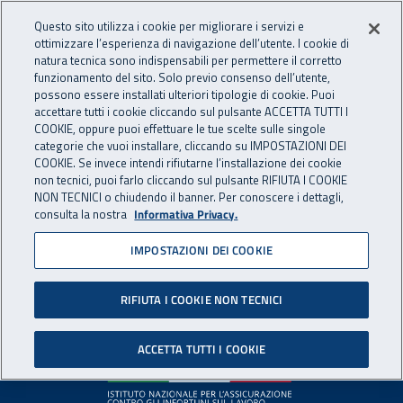
Accedi ai servizi online
For international visitors
Vai al menu principale
Vai al contenuto principale
Questo sito utilizza i cookie per migliorare i servizi e
ottimizzare l’esperienza di navigazione dell’utente. I cookie di
INAIL - Istituto Nazionale per 
natura tecnica sono indispensabili per permettere il corretto
Apri cerca
Apr
funzionamento del sito. Solo previo consenso dell’utente,
possono essere installati ulteriori tipologie di cookie. Puoi
Navigazione principale
accettare tutti i cookie cliccando sul pulsante ACCETTA TUTTI I
COOKIE, oppure puoi effettuare le tue scelte sulle singole
Pagina non disponibile
categorie che vuoi installare, cliccando su IMPOSTAZIONI DEI
COOKIE. Se invece intendi rifiutarne l’installazione dei cookie
non tecnici, puoi farlo cliccando sul pulsante RIFIUTA I COOKIE
Il contenuto non è stato trovato. Per continuare la
NON TECNICI o chiudendo il banner. Per conoscere i dettagli,
consulta la nostra
Informativa Privacy.
navigazione è possibile ritornare alla
home page
o utilizzare
il menu principale.
IMPOSTAZIONI DEI COOKIE
RIFIUTA I COOKIE NON TECNICI
Footer
ACCETTA TUTTI I COOKIE