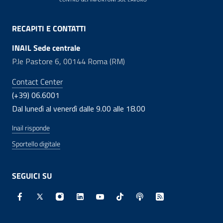
RECAPITI E CONTATTI
INAIL Sede centrale
P.le Pastore 6, 00144 Roma (RM)
Contact Center
(+39) 06.6001
Dal lunedì al venerdì dalle 9.00 alle 18.00
Inail risponde
Sportello digitale
SEGUICI SU
Facebook - Sito esterno - Apertura in nuova finestra
X - Sito esterno - Apertura in nuova finestra
Instagram - Sito esterno - Apertura in nuo
Linkedin - Sito esterno - Apertura in 
Youtube - Sito esterno - Apertur
TikTok - Sito esterno - Ape
Spreaker - Sito estern
Feed RSS - Apert