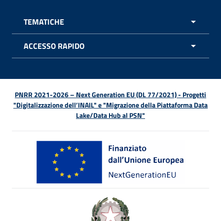
TEMATICHE
APRI 
ACCESSO RAPIDO
APRI 
PNRR 2021-2026 – Next Generation EU (DL 77/2021) - Progetti
"Digitalizzazione dell’INAIL" e "Migrazione della Piattaforma Data
Lake/Data Hub al PSN"