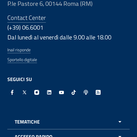
P.le Pastore 6, 00144 Roma (RM)
Contact Center
(+39) 06.6001
Dal lunedì al venerdì dalle 9.00 alle 18.00
Inail risponde
Sportello digitale
SEGUICI SU
Facebook - Sito esterno - Apertura in nuova finestra
X - Sito esterno - Apertura in nuova finestra
Instagram - Sito esterno - Apertura in nuo
Linkedin - Sito esterno - Apertura in 
Youtube - Sito esterno - Apertur
TikTok - Sito esterno - Ape
Spreaker - Sito estern
Feed RSS - Apert
TEMATICHE
APRI 
ACCESSO RAPIDO