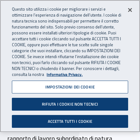
Accedi ai servizi online
For international visitors
Vai al menu principale
Vai al contenuto principale
Questo sito utilizza i cookie per migliorare i servizi e
ottimizzare l’esperienza di navigazione dell’utente. I cookie di
INAIL - Istituto Nazionale per 
natura tecnica sono indispensabili per permettere il corretto
Apri cerca
Apr
funzionamento del sito. Solo previo consenso dell’utente,
possono essere installati ulteriori tipologie di cookie. Puoi
Navigazione principale
accettare tutti i cookie cliccando sul pulsante ACCETTA TUTTI I
COOKIE, oppure puoi effettuare le tue scelte sulle singole
Navigazione - Ti trovi in:
Home
Atti e documenti
Circolari Inail
categorie che vuoi installare, cliccando su IMPOSTAZIONI DEI
COOKIE. Se invece intendi rifiutarne l’installazione dei cookie
non tecnici, puoi farlo cliccando sul pulsante RIFIUTA I COOKIE
NON TECNICI o chiudendo il banner. Per conoscere i dettagli,
06 giugno 2023
06 giugno 2023
consulta la nostra
Informativa Privacy.
IMPOSTAZIONI DEI COOKIE
Circolare Inail n. 24 del 6
giugno 2023
RIFIUTA I COOKIE NON TECNICI
Assicurazione degli infortuni dei giornalisti
ACCETTA TUTTI I COOKIE
professionisti, pubblicisti e praticanti titolari di
rapporto di lavoro subordinato di natura