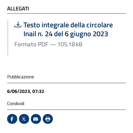
ALLEGATI
ALLEGATI
Scarica file:
Formato PDF — Dimensione 105.18 k
Testo integrale della circolare
Inail n. 24 del 6 giugno 2023
Formato PDF — 105.18 kB
Condivisione social
Pubblicazione
6/06/2023, 07:32
Condividi
Condividi su Facebook - Sito esterno - Apertura in 
X - Sito esterno - Apertura in nuova finestra
Invio Mail: apre il programma di posta el
Stampa pagina: scelta meno ecologic