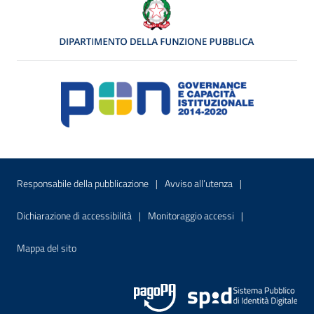
Menu di servizio
Sito interno - Apre in una nuova finestr
Sito interno - Apre
Responsabile della pubblicazione
Avviso all’utenza
Sito interno - Apre in una nuova finestra
Sito interno - Apre
Dichiarazione di accessibilità
Monitoraggio accessi
Sito interno - Apre nella stessa finestra
Mappa del sito