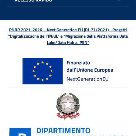
APRI 
PNRR 2021-2026 – Next Generation EU (DL 77/2021) - Progetti
"Digitalizzazione dell’INAIL" e "Migrazione della Piattaforma Data
Lake/Data Hub al PSN"