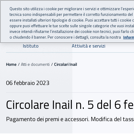
For international visitors
Vai al menu principale
Vai al contenuto principale
Questo sito utilizza i cookie per migliorare i servizi e ottimizzare l’esper
tecnica sono indispensabili per permettere il corretto funzionamento del
INAIL - Istituto Nazionale
essere installati ulteriori tipologie di cookie. Puoi accettare tutti i cook
oppure puoi effettuare le tue scelte sulle singole categorie che vuoi ins
invece intendi rifiutarne l’installazione dei cookie non tecnici, puoi farl
o chiudendo il banner. Per conoscere i dettagli, consulta la nostra
Inform
Navigazione principale
Istituto
Attività e servizi
Navigazione - Ti trovi in:
Home
Atti e documenti
Circolari Inail
06 febbraio 2023
06 febbraio 2023
Circolare Inail n. 5 del 6 
Pagamento dei premi e accessori. Modifica del tasso d