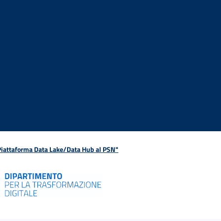
 Piattaforma Data Lake/Data Hub al PSN"