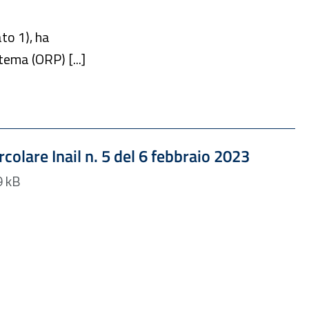
to 1), ha
tema (ORP) [...]
Formato PDF — Dimensione 110.69 kB
ircolare Inail n. 5 del 6 febbraio 2023
Formato PDF — 110.69 kB