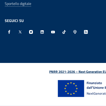
Sportello digitale
SEGUICI SU
Facebook - Sito esterno - Apertura in nuova finestra
X - Sito esterno - Apertura in nuova finestra
Instagram - Sito esterno - Apertura in nu
Linkedin - Sito esterno - Apertura 
Youtube - Sito esterno - Aper
TikTok - Sito esterno -
Spreaker - Sito e
Feed RSS - 
PNRR 2021-2026 – Next Generation EU (D