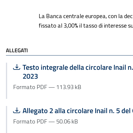
La Banca centrale europea, con la deci
fissato al 3,00% il tasso di interesse s
ALLEGATI
ALLEGATI
Scarica file:
Formato PDF — Dimensione 113.93 kB
Testo integrale della circolare Inail n
2023
Formato PDF — 113.93 kB
Scarica file:
Formato PDF — Dimensione 50.06 kB
Allegato 2 alla circolare Inail n. 5 de
Formato PDF — 50.06 kB