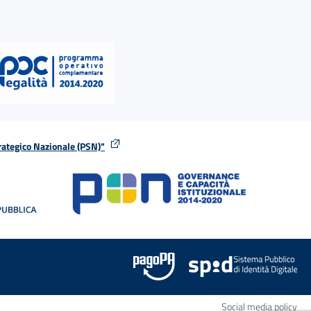
rategico Nazionale (PSN)"
tra
nella stessa finestra
Apr
Social media policy