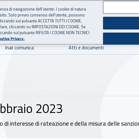
ienza di navigazione dell’utente. I cookie di natura
 sito. Solo previo consenso dell’utente, possono
 per l'Assicurazione contro 
ie cliccando sul pulsante ACCETTA TUTTI I COOKIE,
tallare, cliccando su IMPOSTAZIONI DEI COOKIE. Se
o cliccando sul pulsante RIFIUTA I COOKIE NON TECNICI
ativa Privacy.
Inail comunica
Atti e documenti
febbraio 2023
i interesse di rateazione e della misura delle sanzioni 