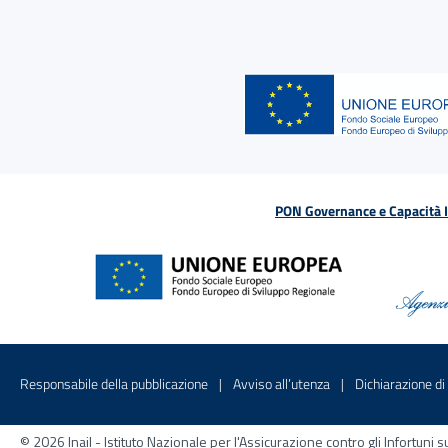
PON Governance e Capacità Is
Menu di servizio
Sito interno - Apre in una nuova finestr
Sito interno - Apre
Responsabile della pubblicazione
Avviso all’utenza
Dichiarazione di 
© 2026 Inail - Istituto Nazionale per l'Assicurazione contro gli Infortu