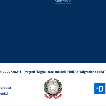
Superabile
ova finestra
in nuova finestra
tura in nuova finestra
 Apertura in nuova finestra
sterno - Apertura in nuova finestra
Apertura nella stessa finestra
L 77/2021) - Progetti "Digitalizzazione dell’INAIL" e "Migrazione della