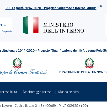
POC Legalità 2014-2020 - Progetto "Antifrode e Internal Audit"
tituzionale 2014-2020 - Progetto "Qualificazione dell'INAIL come Polo St
a
 in una nuova finestra
Sito interno - Apre in una nuova finestra
Sito interno - Apre in una nuova fines
Sito interno - Apre 
accessibilità
Monitoraggio accessi
Mappa del sito
ni sul Lavoro - Codice fiscale 01165400589 - P. IVA 00968951004