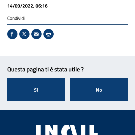
14/09/2022, 06:16
Condividi
Condividi su Facebook - Sito esterno - Apertura in 
X - Sito esterno - Apertura in nuova finestra
Invio Mail: apre il programma di posta el
Stampa pagina: scelta meno ecologic
Feedback
Questa pagina ti è stata utile ?
Si
No
Footer