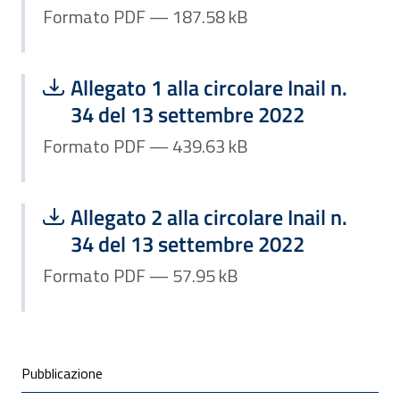
Formato PDF — 187.58 kB
Scarica file:
Formato PDF — Dimensione 439.63 k
Allegato 1 alla circolare Inail n.
34 del 13 settembre 2022
Formato PDF — 439.63 kB
Scarica file:
Formato PDF — Dimensione 57.95 kB
Allegato 2 alla circolare Inail n.
34 del 13 settembre 2022
Formato PDF — 57.95 kB
Condivisione social
Pubblicazione