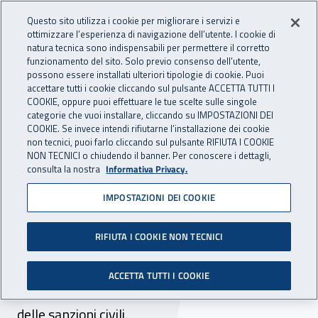
Accedi ai servizi online
For international visitors
Vai al menu principale
Vai al contenuto principale
Questo sito utilizza i cookie per migliorare i servizi e
ottimizzare l’esperienza di navigazione dell’utente. I cookie di
INAIL - Istituto Nazionale per 
natura tecnica sono indispensabili per permettere il corretto
Apri cerca
Apr
funzionamento del sito. Solo previo consenso dell’utente,
possono essere installati ulteriori tipologie di cookie. Puoi
Navigazione principale
accettare tutti i cookie cliccando sul pulsante ACCETTA TUTTI I
COOKIE, oppure puoi effettuare le tue scelte sulle singole
Navigazione - Ti trovi in:
Home
Atti e documenti
Circolari Inail
categorie che vuoi installare, cliccando su IMPOSTAZIONI DEI
COOKIE. Se invece intendi rifiutarne l’installazione dei cookie
non tecnici, puoi farlo cliccando sul pulsante RIFIUTA I COOKIE
NON TECNICI o chiudendo il banner. Per conoscere i dettagli,
13 settembre 2022
13 settembre 2022
consulta la nostra
Informativa Privacy.
IMPOSTAZIONI DEI COOKIE
Circolare Inail n. 34 del 13
settembre 2022
RIFIUTA I COOKIE NON TECNICI
Pagamento dei premi e accessori. Modifica del
ACCETTA TUTTI I COOKIE
tasso di interesse di rateazione e della misura
delle sanzioni civili.