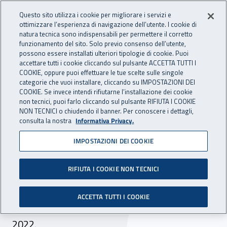
Accedi ai servizi online
For international visitors
Vai al menu principale
Vai al contenuto principale
Questo sito utilizza i cookie per migliorare i servizi e
ottimizzare l’esperienza di navigazione dell’utente. I cookie di
INAIL - Istituto Nazionale per 
natura tecnica sono indispensabili per permettere il corretto
Apri cerca
Apr
funzionamento del sito. Solo previo consenso dell’utente,
possono essere installati ulteriori tipologie di cookie. Puoi
Navigazione principale
accettare tutti i cookie cliccando sul pulsante ACCETTA TUTTI I
COOKIE, oppure puoi effettuare le tue scelte sulle singole
Navigazione - Ti trovi in:
Home
Atti e documenti
Circolari Inail
categorie che vuoi installare, cliccando su IMPOSTAZIONI DEI
COOKIE. Se invece intendi rifiutarne l’installazione dei cookie
non tecnici, puoi farlo cliccando sul pulsante RIFIUTA I COOKIE
NON TECNICI o chiudendo il banner. Per conoscere i dettagli,
14 luglio 2022
14 luglio 2022
consulta la nostra
Informativa Privacy.
IMPOSTAZIONI DEI COOKIE
Circolare Inail n. 27 del 14
luglio 2022
RIFIUTA I COOKIE NON TECNICI
Assegno di incollocabilità: rivalutazione annuale
ACCETTA TUTTI I COOKIE
dell’importo mensile a decorrere dal 1° luglio
2022.