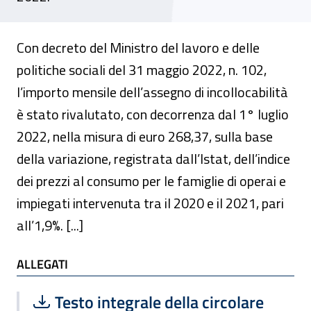
Con decreto del Ministro del lavoro e delle
politiche sociali del 31 maggio 2022, n. 102,
l’importo mensile dell’assegno di incollocabilità
è stato rivalutato, con decorrenza dal 1° luglio
2022, nella misura di euro 268,37, sulla base
della variazione, registrata dall’Istat, dell’indice
dei prezzi al consumo per le famiglie di operai e
impiegati intervenuta tra il 2020 e il 2021, pari
all’1,9%.
[...]
ALLEGATI
ALLEGATI
Scarica file:
Formato PDF — Dimensione 115.86 k
Testo integrale della circolare