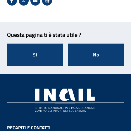
Condividi su Facebook - Sito esterno - Apertura in 
X - Sito esterno - Apertura in nuova finestra
Invio Mail: apre il programma di posta el
Stampa pagina: scelta meno ecologic
Feedback
Questa pagina ti è stata utile ?
Si
No
Footer
RECAPITI E CONTATTI