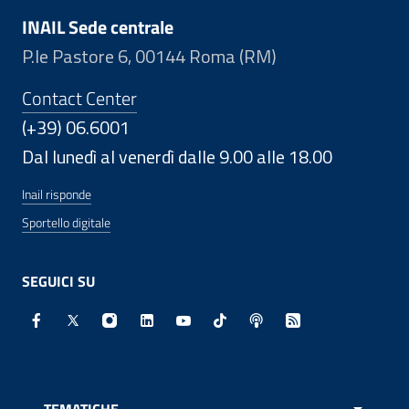
INAIL Sede centrale
P.le Pastore 6, 00144 Roma (RM)
Contact Center
(+39) 06.6001
Dal lunedì al venerdì dalle 9.00 alle 18.00
Inail risponde
Sportello digitale
SEGUICI SU
Facebook - Sito esterno - Apertura in nuova finestra
X - Sito esterno - Apertura in nuova finestra
Instagram - Sito esterno - Apertura in nuo
Linkedin - Sito esterno - Apertura in 
Youtube - Sito esterno - Apertur
TikTok - Sito esterno - Ape
Spreaker - Sito estern
Feed RSS - Apert
TEMATICHE