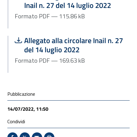
Inail n. 27 del 14 luglio 2022
Formato PDF — 115.86 kB
Scarica file:
Formato PDF — Dimensione 169.63 k
Allegato alla circolare Inail n. 27
del 14 luglio 2022
Formato PDF — 169.63 kB
Condivisione social
Pubblicazione
14/07/2022, 11:50
Condividi