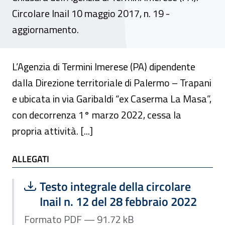
Circolare Inail 10 maggio 2017, n. 19 -
aggiornamento.
L’Agenzia di Termini Imerese (PA) dipendente
dalla Direzione territoriale di Palermo – Trapani
e ubicata in via Garibaldi “ex Caserma La Masa”,
con decorrenza 1° marzo 2022, cessa la
propria attività. [...]
ALLEGATI
ALLEGATI
Scarica file:
Formato PDF — Dimensione 91.72 kB
Testo integrale della circolare
Inail n. 12 del 28 febbraio 2022
Formato PDF — 91.72 kB