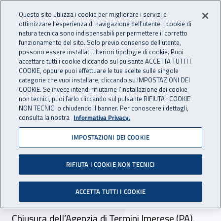
Accedi ai servizi online
For international visitors
Vai al menu principale
Vai al contenuto principale
Questo sito utilizza i cookie per migliorare i servizi e
ottimizzare l’esperienza di navigazione dell’utente. I cookie di
INAIL - Istituto Nazionale per 
natura tecnica sono indispensabili per permettere il corretto
Apri cerca
Apr
funzionamento del sito. Solo previo consenso dell’utente,
possono essere installati ulteriori tipologie di cookie. Puoi
Navigazione principale
accettare tutti i cookie cliccando sul pulsante ACCETTA TUTTI I
COOKIE, oppure puoi effettuare le tue scelte sulle singole
Navigazione - Ti trovi in:
Home
Atti e documenti
Circolari Inail
categorie che vuoi installare, cliccando su IMPOSTAZIONI DEI
COOKIE. Se invece intendi rifiutarne l’installazione dei cookie
non tecnici, puoi farlo cliccando sul pulsante RIFIUTA I COOKIE
NON TECNICI o chiudendo il banner. Per conoscere i dettagli,
28 febbraio 2022
28 febbraio 2022
consulta la nostra
Informativa Privacy.
IMPOSTAZIONI DEI COOKIE
Circolare Inail n. 12 del 28
febbraio 2022
RIFIUTA I COOKIE NON TECNICI
Variazione dell’assetto territoriale della
ACCETTA TUTTI I COOKIE
Direzione territoriale di Palermo -Trapani.
Chiusura dell’Agenzia di Termini Imerese (PA).