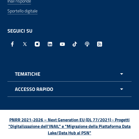
Inail risponde
Sportello digitale
SEGUICI SU
Facebook - Sito esterno - Apertura in nuova finestra
X - Sito esterno - Apertura in nuova finestra
Instagram - Sito esterno - Apertura in nuo
Linkedin - Sito esterno - Apertura in 
Youtube - Sito esterno - Apertur
TikTok - Sito esterno - Ape
Spreaker - Sito estern
Feed RSS - Apert
TEMATICHE
APRI 
ACCESSO RAPIDO
APRI 
PNRR 2021-2026 – Next Generation EU (DL 77/2021) - Progetti
"Digitalizzazione dell’INAIL" e "Migrazione della Piattaforma Data
Lake/Data Hub al PSN"