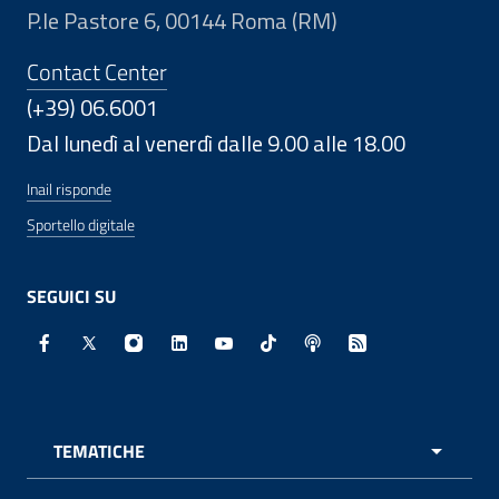
P.le Pastore 6, 00144 Roma (RM)
Contact Center
(+39) 06.6001
Dal lunedì al venerdì dalle 9.00 alle 18.00
Inail risponde
Sportello digitale
SEGUICI SU
Facebook - Sito esterno - Apertura in nuova finestra
X - Sito esterno - Apertura in nuova finestra
Instagram - Sito esterno - Apertura in nuo
Linkedin - Sito esterno - Apertura in 
Youtube - Sito esterno - Apertur
TikTok - Sito esterno - Ape
Spreaker - Sito estern
Feed RSS - Apert
TEMATICHE
APRI 