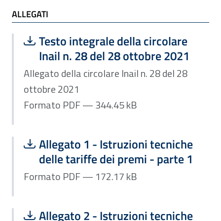
ALLEGATI
ALLEGATI
Scarica file:
Formato PDF — Dimensione 344.45 k
Testo integrale della circolare
Inail n. 28 del 28 ottobre 2021
Allegato della circolare Inail n. 28 del 28
ottobre 2021
Formato PDF — 344.45 kB
Scarica file:
Formato PDF — Dimensione 172.17 k
Allegato 1 - Istruzioni tecniche
delle tariffe dei premi - parte 1
Formato PDF — 172.17 kB
Scarica file:
Formato PDF — Dimensione 3.72 MB
Allegato 2 - Istruzioni tecniche