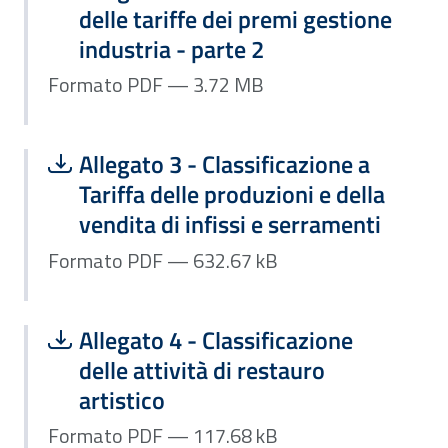
delle tariffe dei premi gestione
industria - parte 2
Formato PDF — 3.72 MB
Scarica file:
Formato PDF — Dimensione 632.67 k
Allegato 3 - Classificazione a
Tariffa delle produzioni e della
vendita di infissi e serramenti
Formato PDF — 632.67 kB
Scarica file:
Formato PDF — Dimensione 117.68 k
Allegato 4 - Classificazione
delle attività di restauro
artistico
Formato PDF — 117.68 kB