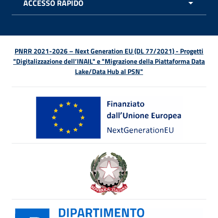
ACCESSO RAPIDO
APRI 
PNRR 2021-2026 – Next Generation EU (DL 77/2021) - Progetti
"Digitalizzazione dell’INAIL" e "Migrazione della Piattaforma Data
Lake/Data Hub al PSN"