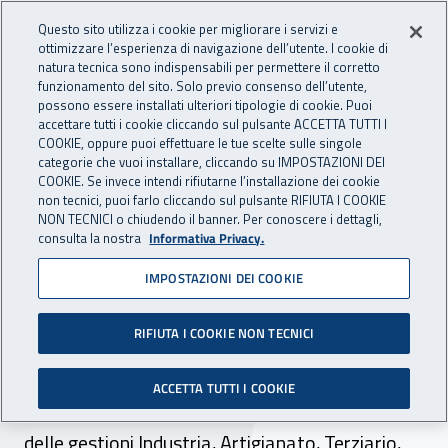
Accedi ai servizi online
For international visitors
Vai al menu principale
Vai al contenuto principale
Questo sito utilizza i cookie per migliorare i servizi e
ottimizzare l’esperienza di navigazione dell’utente. I cookie di
INAIL - Istituto Nazionale per 
natura tecnica sono indispensabili per permettere il corretto
Apri cerca
Apr
funzionamento del sito. Solo previo consenso dell’utente,
possono essere installati ulteriori tipologie di cookie. Puoi
Navigazione principale
accettare tutti i cookie cliccando sul pulsante ACCETTA TUTTI I
COOKIE, oppure puoi effettuare le tue scelte sulle singole
Navigazione - Ti trovi in:
Home
Atti e documenti
Circolari Inail
categorie che vuoi installare, cliccando su IMPOSTAZIONI DEI
COOKIE. Se invece intendi rifiutarne l’installazione dei cookie
non tecnici, puoi farlo cliccando sul pulsante RIFIUTA I COOKIE
NON TECNICI o chiudendo il banner. Per conoscere i dettagli,
28 ottobre 2021
28 ottobre 2021
consulta la nostra
Informativa Privacy.
IMPOSTAZIONI DEI COOKIE
Circolare Inail n. 28 del 28
ottobre 2021
RIFIUTA I COOKIE NON TECNICI
Tariffe dei premi per l'assicurazione contro gli
ACCETTA TUTTI I COOKIE
infortuni sul lavoro e le malattie professionali
delle gestioni Industria, Artigianato, Terziario,