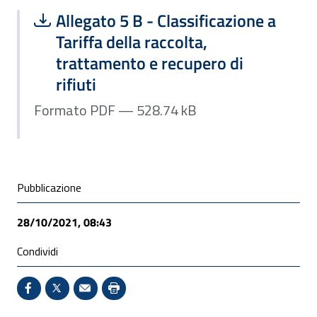
Scarica file:
Formato PDF — Dimensione 528.74 k
Allegato 5 B - Classificazione a
Tariffa della raccolta,
trattamento e recupero di
rifiuti
Formato PDF — 528.74 kB
Condivisione social
Pubblicazione
28/10/2021, 08:43
Condividi
Condividi su Facebook - Sito esterno - Apertura in 
X - Sito esterno - Apertura in nuova finestra
Invio Mail: apre il programma di posta el
Stampa pagina: scelta meno ecologic