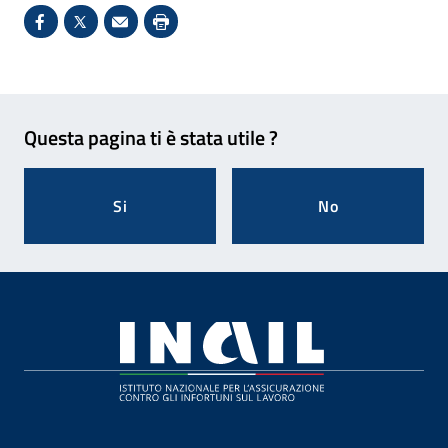
Condividi su Facebook - Sito esterno - Apertura in 
X - Sito esterno - Apertura in nuova finestra
Invio Mail: apre il programma di posta el
Stampa pagina: scelta meno ecologic
Feedback
Questa pagina ti è stata utile ?
Si
No
Footer