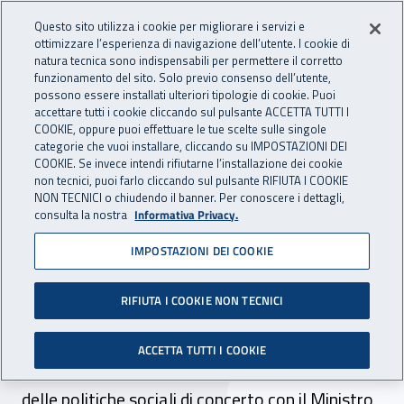
Accedi ai servizi online
For international visitors
Vai al menu principale
Vai al contenuto principale
Questo sito utilizza i cookie per migliorare i servizi e
ottimizzare l’esperienza di navigazione dell’utente. I cookie di
INAIL - Istituto Nazionale per 
natura tecnica sono indispensabili per permettere il corretto
Apri cerca
Apr
funzionamento del sito. Solo previo consenso dell’utente,
possono essere installati ulteriori tipologie di cookie. Puoi
Navigazione principale
accettare tutti i cookie cliccando sul pulsante ACCETTA TUTTI I
COOKIE, oppure puoi effettuare le tue scelte sulle singole
Navigazione - Ti trovi in:
Home
Atti e documenti
Circolari Inail
categorie che vuoi installare, cliccando su IMPOSTAZIONI DEI
COOKIE. Se invece intendi rifiutarne l’installazione dei cookie
non tecnici, puoi farlo cliccando sul pulsante RIFIUTA I COOKIE
NON TECNICI o chiudendo il banner. Per conoscere i dettagli,
11 febbraio 2021
11 febbraio 2021
consulta la nostra
Informativa Privacy.
IMPOSTAZIONI DEI COOKIE
Circolare Inail n. 6 dell'11
febbraio 2021
RIFIUTA I COOKIE NON TECNICI
Assicurazione contro gli infortuni in ambito
ACCETTA TUTTI I COOKIE
domestico. Decreto del Ministro del lavoro e
delle politiche sociali di concerto con il Ministro