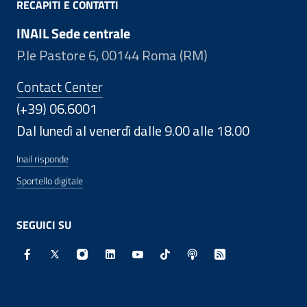
RECAPITI E CONTATTI
INAIL Sede centrale
P.le Pastore 6, 00144 Roma (RM)
Contact Center
(+39) 06.6001
Dal lunedì al venerdì dalle 9.00 alle 18.00
Inail risponde
Sportello digitale
SEGUICI SU
Facebook - Sito esterno - Apertura in nuova finestra
X - Sito esterno - Apertura in nuova finestra
Instagram - Sito esterno - Apertura in nuo
Linkedin - Sito esterno - Apertura in 
Youtube - Sito esterno - Apertur
TikTok - Sito esterno - Ape
Spreaker - Sito estern
Feed RSS - Apert