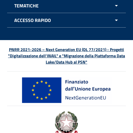
TEMATICHE
APRI 
ACCESSO RAPIDO
APRI 
PNRR 2021-2026 – Next Generation EU (DL 77/2021) - Progetti
"Digitalizzazione dell’INAIL" e "Migrazione della Piattaforma Data
Lake/Data Hub al PSN"