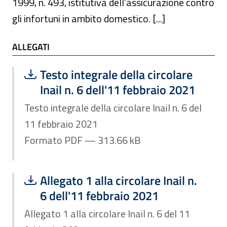
1999, n. 493, istitutiva dell’assicurazione contro
gli infortuni in ambito domestico. [...]
ALLEGATI
ALLEGATI
Scarica file:
Formato PDF — Dimensione 313.66 k
Testo integrale della circolare
Inail n. 6 dell'11 febbraio 2021
Testo integrale della circolare Inail n. 6 del
11 febbraio 2021
Formato PDF — 313.66 kB
Scarica file:
Formato PDF — Dimensione 3.05 MB
Allegato 1 alla circolare Inail n.
6 dell'11 febbraio 2021
Allegato 1 alla circolare Inail n. 6 del 11