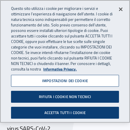
Accedi ai servizi online
For international visitors
Vai al menu principale
Vai al contenuto principale
Questo sito utilizza i cookie per migliorare i servizi e
ottimizzare l’esperienza di navigazione dell’utente. I cookie di
INAIL - Istituto Nazionale per 
natura tecnica sono indispensabili per permettere il corretto
Apri cerca
Apr
funzionamento del sito. Solo previo consenso dell’utente,
possono essere installati ulteriori tipologie di cookie. Puoi
Navigazione principale
accettare tutti i cookie cliccando sul pulsante ACCETTA TUTTI I
COOKIE, oppure puoi effettuare le tue scelte sulle singole
Navigazione - Ti trovi in:
Home
Atti e documenti
Circolari Inail
categorie che vuoi installare, cliccando su IMPOSTAZIONI DEI
COOKIE. Se invece intendi rifiutarne l’installazione dei cookie
non tecnici, puoi farlo cliccando sul pulsante RIFIUTA I COOKIE
NON TECNICI o chiudendo il banner. Per conoscere i dettagli,
11 dicembre 2020
11 dicembre 2020
consulta la nostra
Informativa Privacy.
IMPOSTAZIONI DEI COOKIE
Circolare Inail n. 44 dell'11
dicembre 2020
RIFIUTA I COOKIE NON TECNICI
Sorveglianza sanitaria dei lavoratori
ACCETTA TUTTI I COOKIE
maggiormente a rischio in caso di contagio da
virus SARS-CoV-2.