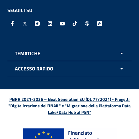
SEGUICI SU
Facebook - Sito esterno - Apertura in nuova finestra
X - Sito esterno - Apertura in nuova finestra
Instagram - Sito esterno - Apertura in nuo
Linkedin - Sito esterno - Apertura in 
Youtube - Sito esterno - Apertur
TikTok - Sito esterno - Ape
Spreaker - Sito estern
Feed RSS - Apert
TEMATICHE
APRI 
ACCESSO RAPIDO
APRI 
PNRR 2021-2026 – Next Generation EU (DL 77/2021) - Progetti
"Digitalizzazione dell’INAIL" e "Migrazione della Piattaforma Data
Lake/Data Hub al PSN"