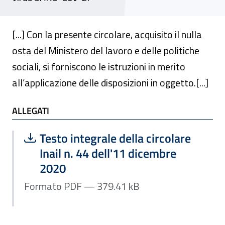
[...] Con la presente circolare, acquisito il nulla
osta del Ministero del lavoro e delle politiche
sociali, si forniscono le istruzioni in merito
all’applicazione delle disposizioni in oggetto.[...]
ALLEGATI
ALLEGATI
Scarica file:
Formato PDF — Dimensione 379.41 k
Testo integrale della circolare
Inail n. 44 dell'11 dicembre
2020
Formato PDF — 379.41 kB