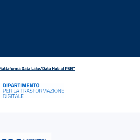
 Piattaforma Data Lake/Data Hub al PSN"