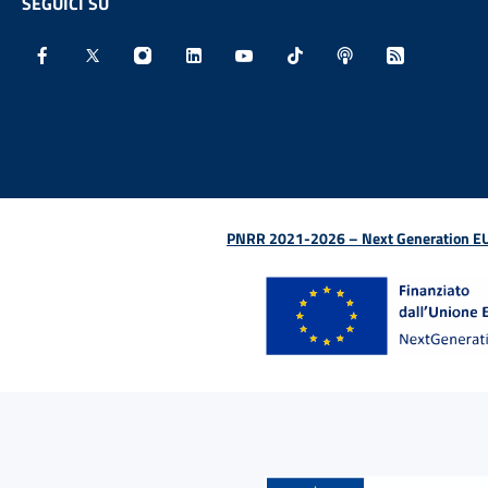
SEGUICI SU
Facebook - Sito esterno - Apertura in nuova finestra
X - Sito esterno - Apertura in nuova finestra
Instagram - Sito esterno - Apertura in nu
Linkedin - Sito esterno - Apertura 
Youtube - Sito esterno - Aper
TikTok - Sito esterno -
Spreaker - Sito e
Feed RSS - 
PNRR 2021-2026 – Next Generation EU (D