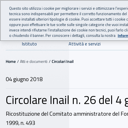
For international visitors
Vai al menu principale
Vai al contenuto principale
Questo sito utilizza i cookie per migliorare i servizi e ottimizzare l’esper
tecnica sono indispensabili per permettere il corretto funzionamento del
INAIL - Istituto Nazionale
essere installati ulteriori tipologie di cookie. Puoi accettare tutti i cook
oppure puoi effettuare le tue scelte sulle singole categorie che vuoi ins
invece intendi rifiutarne l’installazione dei cookie non tecnici, puoi farl
o chiudendo il banner. Per conoscere i dettagli, consulta la nostra
Inform
Navigazione principale
Istituto
Attività e servizi
Navigazione - Ti trovi in:
Home
Atti e documenti
Circolari Inail
04 giugno 2018
04 giugno 2018
Circolare Inail n. 26 del 
Ricostituzione del Comitato amministratore del Fon
1999, n. 493