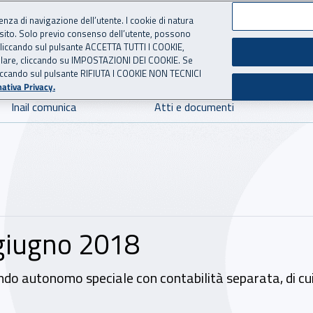
ienza di navigazione dell’utente. I cookie di natura
 sito. Solo previo consenso dell’utente, possono
 per l'Assicurazione contro 
ie cliccando sul pulsante ACCETTA TUTTI I COOKIE,
tallare, cliccando su IMPOSTAZIONI DEI COOKIE. Se
o cliccando sul pulsante RIFIUTA I COOKIE NON TECNICI
ativa Privacy.
Inail comunica
Atti e documenti
4 giugno 2018
do autonomo speciale con contabilità separata, di cui 