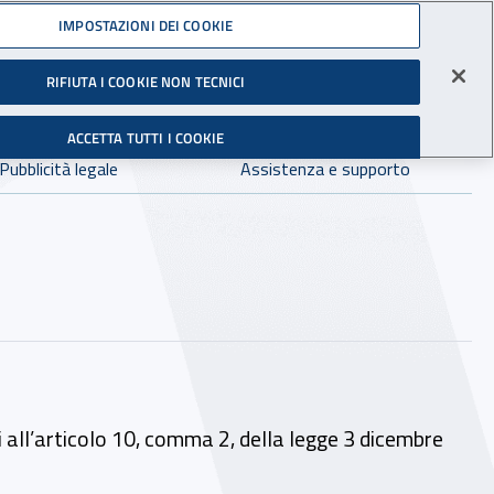
Accedi ai servizi online
IMPOSTAZIONI DEI COOKIE
gli Infortuni sul Lavoro
RIFIUTA I COOKIE NON TECNICI
Facebook - Sito esterno - Apertura in nuova finestra
X - Sito esterno - Apertura in nuova finestra
Instagram - Sito esterno - Apertura in 
Linkedin - Sito esterno - Apertur
Youtube - Sito esterno - A
Tiktok - Sito estern
Spreaker - Si
Feed R
in:
tutto INAIL.it
Avvia r
ACCETTA TUTTI I COOKIE
Dove cercare:
Pubblicità legale
Assistenza e supporto
all’articolo 10, comma 2, della legge 3 dicembre