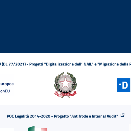
ova finestra
in nuova finestra
tura in nuova finestra
 Apertura in nuova finestra
sterno - Apertura in nuova finestra
Apertura nella stessa finestra
L 77/2021) - Progetti "Digitalizzazione dell’INAIL" e "Migrazione della
POC Legalità 2014-2020 - Progetto "Antifrode e Internal Audit"