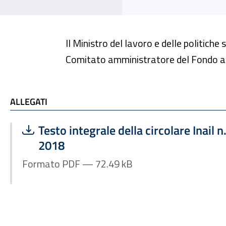
Il Ministro del lavoro e delle politiche
Comitato amministratore del Fondo auto
ALLEGATI
ALLEGATI
Scarica file:
Formato PDF — Dimensione 72.49 kB
Testo integrale della circolare Inail n
2018
Formato PDF — 72.49 kB