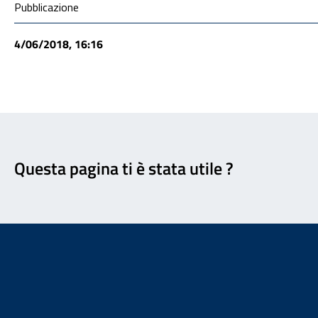
Condivisione social
Pubblicazione
4/06/2018, 16:16
Feedback
Questa pagina ti è stata utile ?
Footer