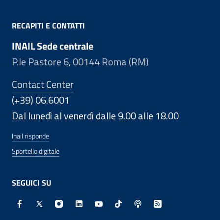
RECAPITI E CONTATTI
INAIL Sede centrale
P.le Pastore 6, 00144 Roma (RM)
Contact Center
(+39) 06.6001
Dal lunedì al venerdì dalle 9.00 alle 18.00
Inail risponde
Sportello digitale
SEGUICI SU
Facebook - Sito esterno - Apertura in nuova finestra
X - Sito esterno - Apertura in nuova finestra
Instagram - Sito esterno - Apertura in nuo
Linkedin - Sito esterno - Apertura in 
Youtube - Sito esterno - Apertur
TikTok - Sito esterno - Ape
Spreaker - Sito estern
Feed RSS - Apert