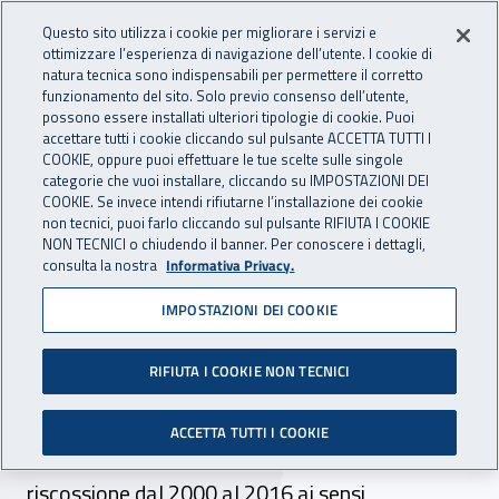
Accedi ai servizi online
For international visitors
Vai al menu principale
Vai al contenuto principale
Questo sito utilizza i cookie per migliorare i servizi e
ottimizzare l’esperienza di navigazione dell’utente. I cookie di
INAIL - Istituto Nazionale per 
natura tecnica sono indispensabili per permettere il corretto
Apri cerca
Apr
funzionamento del sito. Solo previo consenso dell’utente,
possono essere installati ulteriori tipologie di cookie. Puoi
Navigazione principale
accettare tutti i cookie cliccando sul pulsante ACCETTA TUTTI I
COOKIE, oppure puoi effettuare le tue scelte sulle singole
Navigazione - Ti trovi in:
Home
Atti e documenti
Circolari Inail
categorie che vuoi installare, cliccando su IMPOSTAZIONI DEI
COOKIE. Se invece intendi rifiutarne l’installazione dei cookie
non tecnici, puoi farlo cliccando sul pulsante RIFIUTA I COOKIE
NON TECNICI o chiudendo il banner. Per conoscere i dettagli,
28 aprile 2017
28 aprile 2017
consulta la nostra
Informativa Privacy.
IMPOSTAZIONI DEI COOKIE
Circolare Inail n. 18 del 28
aprile 2017
RIFIUTA I COOKIE NON TECNICI
Rilascio del Durc in presenza della definizione
ACCETTA TUTTI I COOKIE
agevolata dei carichi affidati agli agenti della
riscossione dal 2000 al 2016 ai sensi