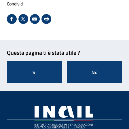
Condividi
Condividi su Facebook - Sito esterno - Apertura in 
X - Sito esterno - Apertura in nuova finestra
Invio Mail: apre il programma di posta el
Stampa pagina: scelta meno ecologic
Feedback
Questa pagina ti è stata utile ?
Si
No
Footer