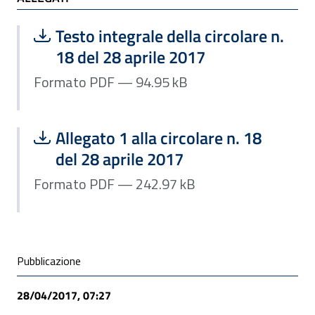
ALLEGATI
Scarica file:
Formato PDF — Dimensione 94.95 kB
Testo integrale della circolare n.
18 del 28 aprile 2017
Formato PDF — 94.95 kB
Scarica file:
Formato PDF — Dimensione 242.97 k
Allegato 1 alla circolare n. 18
del 28 aprile 2017
Formato PDF — 242.97 kB
Condivisione social
Pubblicazione
28/04/2017, 07:27