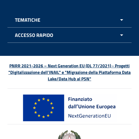
TEMATICHE
APRI 
ACCESSO RAPIDO
APRI 
PNRR 2021-2026 – Next Generation EU (DL 77/2021) - Progetti
"Digitalizzazione dell’INAIL" e "Migrazione della Piattaforma Data
Lake/Data Hub al PSN"