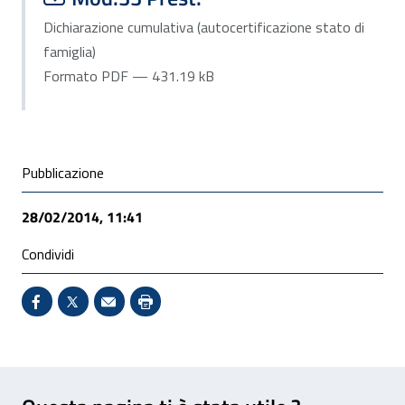
Dichiarazione cumulativa (autocertificazione stato di
famiglia)
Formato PDF — 431.19 kB
Condivisione social
Pubblicazione
28/02/2014, 11:41
Condividi
Condividi su Facebook - Sito esterno - Apertura in 
X - Sito esterno - Apertura in nuova finestra
Invio Mail: apre il programma di posta el
Stampa pagina: scelta meno ecologic
Feedback