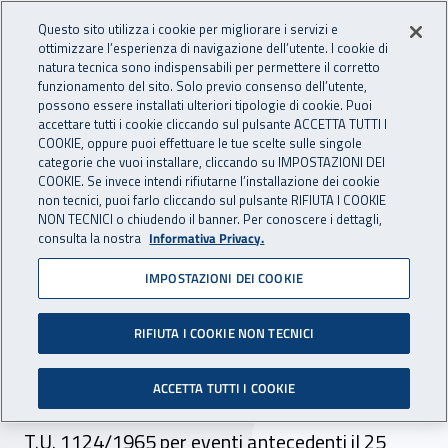
Accedi ai servizi online
For international visitors
Vai al menu principale
Vai al contenuto principale
Questo sito utilizza i cookie per migliorare i servizi e
ottimizzare l’esperienza di navigazione dell’utente. I cookie di
natura tecnica sono indispensabili per permettere il corretto
Apri cerca
Apr
ASSICURAZIONE
INAIL - Istituto Nazionale per 
funzionamento del sito. Solo previo consenso dell’utente,
possono essere installati ulteriori tipologie di cookie. Puoi
Navigazione principale
accettare tutti i cookie cliccando sul pulsante ACCETTA TUTTI I
COOKIE, oppure puoi effettuare le tue scelte sulle singole
Navigazione - Ti trovi in:
Home Assicurazione
L'assicurazione Inail
categorie che vuoi installare, cliccando su IMPOSTAZIONI DEI
Quali sono le prestazioni
Prestazioni economiche
Rendita
COOKIE. Se invece intendi rifiutarne l’installazione dei cookie
non tecnici, puoi farlo cliccando sul pulsante RIFIUTA I COOKIE
diretta per inabilità permanente
NON TECNICI o chiudendo il banner. Per conoscere i dettagli,
consulta la nostra
Informativa Privacy.
Rendita diretta per inabilità
IMPOSTAZIONI DEI COOKIE
permanente
RIFIUTA I COOKIE NON TECNICI
È una prestazione economica erogata a scopo
di indennizzo per la diminuita attitudine al
ACCETTA TUTTI I COOKIE
lavoro valutata in base alle tabelle allegate al
T.U. 1124/1965 per eventi antecedenti il 25