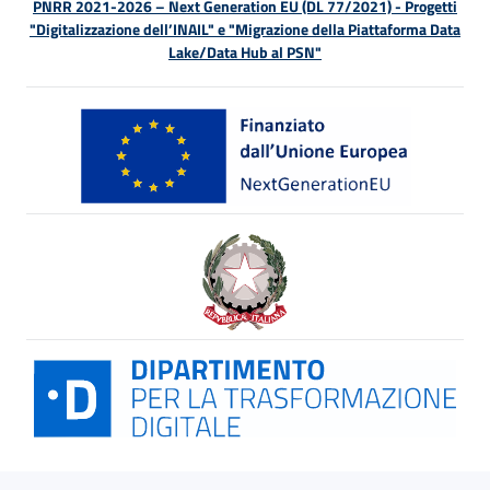
PNRR 2021-2026 – Next Generation EU (DL 77/2021) - Progetti
"Digitalizzazione dell’INAIL" e "Migrazione della Piattaforma Data
Lake/Data Hub al PSN"