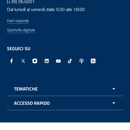
(+39) 06.6001
Dal lunedì al venerdì dalle 9.00 alle 18.00
Inail risponde
Sportello digitale
SEGUICI SU
Facebook - Sito esterno - Apertura in nuova finestra
X - Sito esterno - Apertura in nuova finestra
Instagram - Sito esterno - Apertura in nuo
Linkedin - Sito esterno - Apertura in 
Youtube - Sito esterno - Apertur
TikTok - Sito esterno - Ape
Spreaker - Sito estern
Feed RSS - Apert
TEMATICHE
APRI 
ACCESSO RAPIDO
APRI 