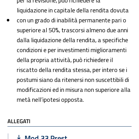
per la revisione, può richiedere la
liquidazione in capitale della rendita dovuta
con un grado di inabilità permanente pari o
superiore al 50%, trascorsi almeno due anni
dalla liquidazione della rendita, a specifiche
condizioni e per investimenti miglioramenti
della propria attività, può richiedere il
riscatto della rendita stessa, per intero se i
postumi siano da ritenersi non suscettibili di
modificazioni ed in misura non superiore alla
metà nell’ipotesi opposta.
ALLEGATI
ALLEGATI
Scarica file:
Formato PDF — Dimensione 431.19 k
Mod.33 Prest.